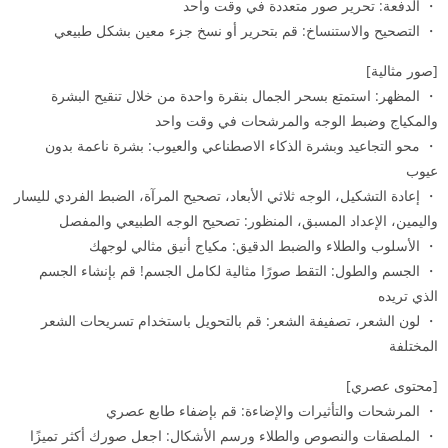
・ الدفعة: تحرير صور متعددة في وقت واحد
・ التصحيح والاستنساخ: قم بتحرير أو نسخ جزء معين بشكل طبيعي
[صور مثالية]
・ المظهر: استمتع بسحر الجمال بنقرة واحدة من خلال تنقيح البشرة
والمكياج وضبط الوجه والمرشحات في وقت واحد
・ محو التجاعيد وبشرة الذكاء الاصطناعي والعيوب: بشرة ناعمة بدون
عيوب
・ إعادة التشكيل، الوجه ثلاثي الأبعاد، تصحيح المرآة، الضبط الفردي لليسار
واليمين، الإعداد المسبق، المنظور: تصحيح الوجه الطبيعي والمفصل
・ الأسلوب والطلاء والضبط الدقيق: مكياج أنيق مثالي لوجهك
・ الجسم والطول: التقط صورًا مثالية لكامل الجسم! قم بإنشاء الجسم
الذي تريده
・ لون الشعر، تصفيفة الشعر: قم بالتحويل باستخدام تسريحات الشعر
المختلفة
[محتوى عصري]
・ المرشحات والتأثيرات والإضاءة: قم بإضفاء طابع عصري
・ الملصقات والنصوص والطلاء ورسم الأشكال: اجعل صورك أكثر تميزًا