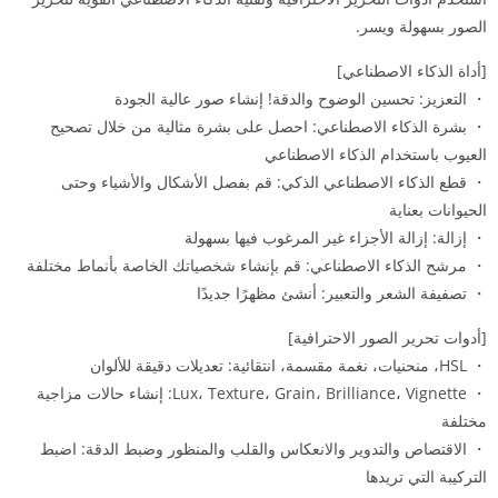
الصور بسهولة ويسر.
[أداة الذكاء الاصطناعي]
・ التعزيز: تحسين الوضوح والدقة! إنشاء صور عالية الجودة
・ بشرة الذكاء الاصطناعي: احصل على بشرة مثالية من خلال تصحيح
العيوب باستخدام الذكاء الاصطناعي
・ قطع الذكاء الاصطناعي الذكي: قم بفصل الأشكال والأشياء وحتى
الحيوانات بعناية
・ إزالة: إزالة الأجزاء غير المرغوب فيها بسهولة
・ مرشح الذكاء الاصطناعي: قم بإنشاء شخصياتك الخاصة بأنماط مختلفة
・ تصفيفة الشعر والتعبير: أنشئ مظهرًا جديدًا
[أدوات تحرير الصور الاحترافية]
・ HSL، منحنيات، نغمة مقسمة، انتقائية: تعديلات دقيقة للألوان
・ Lux، Texture، Grain، Brilliance، Vignette: إنشاء حالات مزاجية
مختلفة
・ الاقتصاص والتدوير والانعكاس والقلب والمنظور وضبط الدقة: اضبط
التركيبة التي تريدها