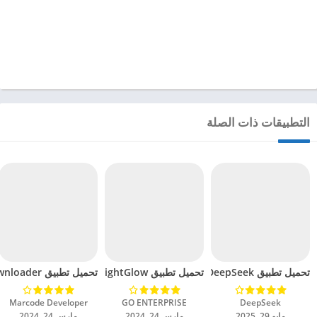
التطبيقات ذات الصلة
تحميل تطبيق DeepSeek مهكر للاندرويد 2025
تحميل تطبيق BrightGlow مهكر للاندرويد 2024
تحميل تطبيق mp4 video downloader مهكر للاندرويد 2024
DeepSeek‏
GO ENTERPRISE‏
Marcode Developer‏
مايو 29, 2025
مارس 24, 2024
مارس 24, 2024