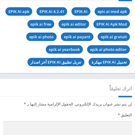
EPIK AI apk
EPIK AI 4.2.41
EPIK AI
epic ai mod apk
epik ai free
epik ai editor
EPIK AI Apk Mod
epik ai photo
epik ai payant
epik ai gratuit
epik ai yearbook
epik ai photo editor
تحميل EPIK AI مهكرة
تنزيل تطبيق EPIK AI آخر اصدار
اترك تعليقاً
لن يتم نشر عنوان بريدك الإلكتروني.
الحقول الإلزامية مشار إليها بـ
*
التعليق
*