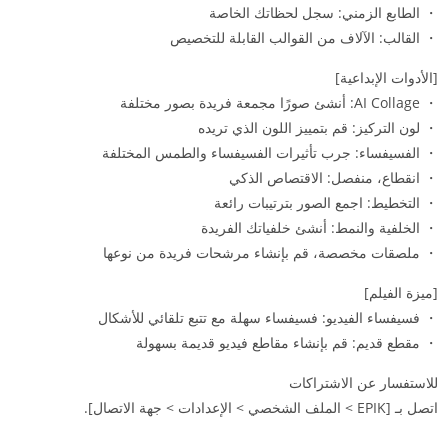
・ الطابع الزمني: سجل لحظاتك الخاصة
・ القالب: الآلاف من القوالب القابلة للتخصيص
[الأدوات الإبداعية]
・ AI Collage: أنشئ صورًا مجمعة فريدة بصور مختلفة
・ لون التركيز: قم بتمييز اللون الذي تريده
・ الفسيفساء: جرب تأثيرات الفسيفساء والطمس المختلفة
・ انقطاع، منفصل: الاقتصاص الذكي
・ التخطيط: اجمع الصور بترتيبات رائعة
・ الخلفية والنمط: أنشئ خلفياتك الفريدة
・ ملصقات مخصصة، قم بإنشاء مرشحات فريدة من نوعها
[ميزة الفيلم]
・ فسيفساء الفيديو: فسيفساء سهلة مع تتبع تلقائي للأشكال
・ مقطع قديم: قم بإنشاء مقاطع فيديو قديمة بسهولة
للاستفسار عن الاشتراكات
اتصل بـ [EPIK > الملف الشخصي > الإعدادات > جهة الاتصال].