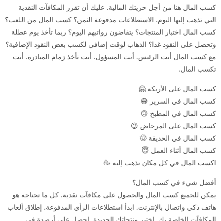
كسب المال هنا من أجل حريتك المالية. عليك أن تقرر المكافآت النقدية
التي تذهب إليها اليوم. الاستطلاعات مدفوعة الثمن؟ كسب المال من اللعب؟
كسب المال اختبار المنتجات؟ يتقاضون رواتبهم اليوم؟ ربما تأخذ يوم عطلة
وتحصل على النقود غدا؟ الذهاب لوقت إضافي لكسب بعض النقود الإضافية؟
مع كسب المال أنت الرئيس. أنت المسؤول. أنت تأخذ زمام المبادرة. أنت
تكسب المال.
كسب المال على الأريكة 🤗
كسب المال في السرير 😅
كسب المال في المطبخ 🙃
كسب المال على المرحاض 😉
كسب المال في الحديقة 🤠
كسب المال أثناء العمل 😇
اكسب المال في كل مكان تذهب إليه 🥳
أفضل شيء في كسب المال؟
يمكن للجميع كسب المال والحصول على مكافآت نقدية. كل ما تحتاجه هو
هاتف ذكي واتصال بالإنترنت. ابدأ استطلاعات الرأي المدفوعة. إطلاق ألعاب
المكافآت الخاصة بك. اختبر منتجاتك الجديدة. احصل على أرصدة في