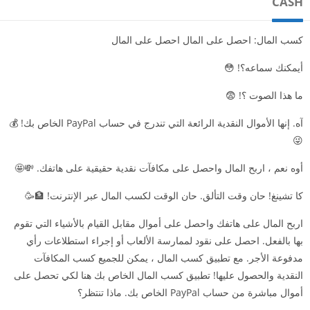
CASH
كسب المال: احصل على المال احصل على المال
أيمكنك سماعه؟! 😳
ما هذا الصوت ؟! 😨
آه. إنها الأموال النقدية الرائعة التي تندرج في حساب PayPal الخاص بك! 💰
😜
أوه نعم ، اربح المال واحصل على مكافآت نقدية حقيقية على هاتفك. 💸🤩
كا تشينغ! حان وقت التألق. حان الوقت لكسب المال عبر الإنترنت! 🏦🥳
اربح المال على هاتفك واحصل على أموال مقابل القيام بالأشياء التي تقوم
بها بالفعل. احصل على نقود لممارسة الألعاب أو إجراء استطلاعات رأي
مدفوعة الأجر. مع تطبيق كسب المال ، يمكن للجميع كسب المكافآت
النقدية والحصول عليها! تطبيق كسب المال الخاص بك هنا لكي تحصل على
أموال مباشرة من حساب PayPal الخاص بك. ماذا تنتظر؟