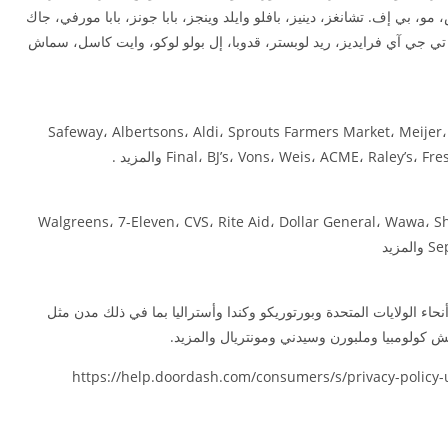
 بي إف. تشانغز، دينيز، بافلو وايلد وينجز، بابا جونز، بابا مورفي، جاك
ي جي آي فرايديز، ريد لوبستر، قدوبا، إل بولو لوكو، وايت كاسل، سماش
Safeway، Albertsons، Aldi، Sprouts Farmers Market، Meijer،
Final، BJ’s، Vons، Weis، ACME، Raley’ والمزيد .
Walgreens، 7-Eleven، CVS، Rite Aid، Dollar General، Wawa، S
زيد
كثر من 4000 مدينة في جميع أنحاء الولايات المتحدة وبورتوريكو وكندا وأستراليا بما في ذلك مدن مثل
ش كولومبيا وملبورن وسيدني ومونتريال والمزيد.