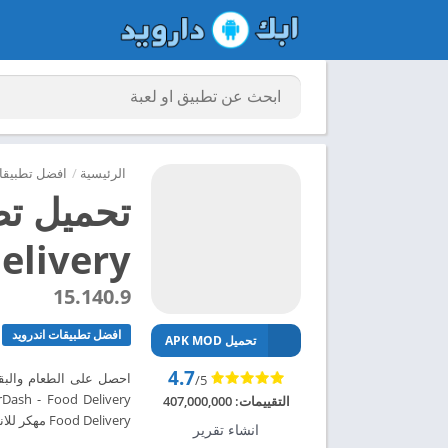
الرئيسية
/
افضل تطبيقات
Delivery مهكر للاندرويد 
15.140.9
افضل تطبيقات اندرويد
تحميل APK MOD
4.7
احصل على الطعام والبقا
/5
التقييمات:
407,000,000
Food Delivery مهكر للاندرويد 2024 – ابك دارويد
انشاء تقرير