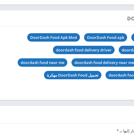
DoorDash Food Apk Mod
DoorDash Food apk
doordash food delivery driver
doorda
doordash food near me
doordash food delivery near me
doordash foo
تحميل DoorDash Food مهكرة
 إليها بـ
*