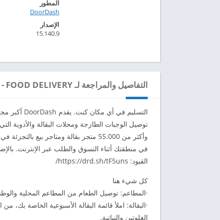
المطور
DoorDash‏
الإصدار
15.140.9
التفاصيل والمراجعة لـ DOORDASH - FOOD DELIVERY
التسليم في أ
القيود: https://drd.sh/tF5uns/
كل شيء هنا
·المطاعم: توصيل الطعام من المطاعم المحلية والوطن
·البقالة: املأ قائمة البقالة الأسبوعية الخاصة بك، من
الغلوتين والنباتية.