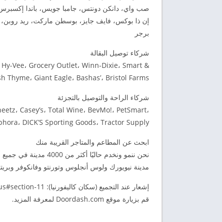
صب واي، دانكن دونتس، جامبا جويس، باندا إكسبرس، مو،
إن ذا بوكس، فايف جايز، بوسطن ماركت، ريد روبن، ت
برجر
شركاء توصيل البقالة
 Hy-Vee، Grocery Outlet، Winn-Dixie، Smart &
s، Fresh Thyme، Giant Eagle، Bashas’، Bristol Farms
شركاء الراحة والتوصيل بالتجزئة
heetz، Casey’s، Total Wine، BevMo!، PetSmart،
Sephora، DICK’S Sporting Goods، Tractor Supply والم
ابحث عن المطاعم والمتاجر القريبة منك
نحن ننمو ونخدم حاليًا أ
مدينة نيويورك ولوس أنجلوس وتورنتو وفانكوفر وبريت
إشعار عند التجميع (سكان كاليفورنيا): https://help.doordash.com/consumers/s/privacy-policy-us#section-11
قم بزيارة موقع Doordash.com لمعرفة المزيد.