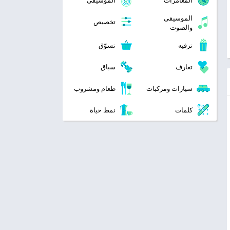
المغامرات
الموسيقى
الموسيقى
تخصيص
والصوت
ترفيه
تسوّق
تعارف
سباق
سيارات ومركبات
طعام ومشروب
كلمات
نمط حياة