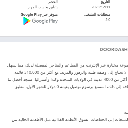
التاريخ
الحجم
11‏/12‏/2023
يتباين بحسب الجهاز
متطلبات التشغيل
متوفر عبر Google Play
5.0
ي مكان كنت. يقدم DoorDash أكبر مجموعة مختارة عبر الإنترنت من المطاعم والمتاجر المفضلة لديك، مما يسهل
توصيل الوجبات الطازجة ومحلات البقالة والأدوية التي لا تحتاج إلى وصفة طبية والزهور والمزيد. مع أكثر من 310.000 قائمة
وأكثر من 55.000 متجر بقالة ومتاجر بيع بالتجزئة في أكثر من 4000 مدينة في الولايات المتحدة وكندا وأستراليا، ستجد أفضل ما
في منطقتك أثناء التسوق والطلب عبر الإنترنت. بالإضافة إلى ذلك، استمتع برسوم توصيل بقيمة 0 دولار للشهر الأول. تنطبق
ية
 المنتجات إلى الحفاضات. تسوق الأنظمة الغذائية مثل الأطعمة الخالية من