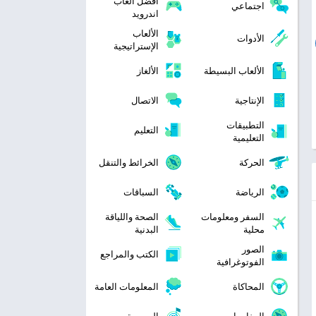
افضل العاب
اجتماعي
اندرويد
الألعاب
الأدوات
الإستراتيجية
الألعاب البسيطة
الألغاز
الإنتاجية
الاتصال
التطبيقات
التعليم
التعليمية
الحركة
الخرائط والتنقل
الرياضة
السباقات
السفر ومعلومات
الصحة واللياقة
محلية
البدنية
الصور
الكتب والمراجع
الفوتوغرافية
المحاكاة
المعلومات العامة