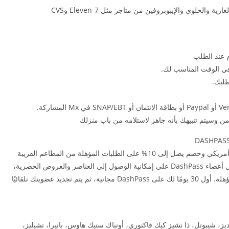
الحلوى والإيبوبروفين من متاجر مثل 7-Eleven وCVS
 عند الطلب
 في الوقت المناسب لك.
طلبك.
 وسيتم تنبيهك بأنه جاهز لاستلامه من باب منزلك
احصل على رسوم توصيل غير محدودة بقيمة 0 دولار أمريكي وخصم يصل إلى 10% على الطلبات المؤهلة من المطاعم القريبة
منك ومحلات البقالة والمزيد. بالإضافة إلى ذلك، يحصل أعضاء DashPass على إمكانية الوصول إلى العناصر والعروض الحصرية،
و5% من أرصدة DoorDash على طلبات الاستلام المؤهلة. أول 30 يومًا لك على DashPass مجانية، ثم يتم تجديد عضويتك تلقائيًا
ز، شيبوتل، ذا تشيز كيك فاكتوري، أوتباك ستيك هاوس، بانيرا، تشيليز،