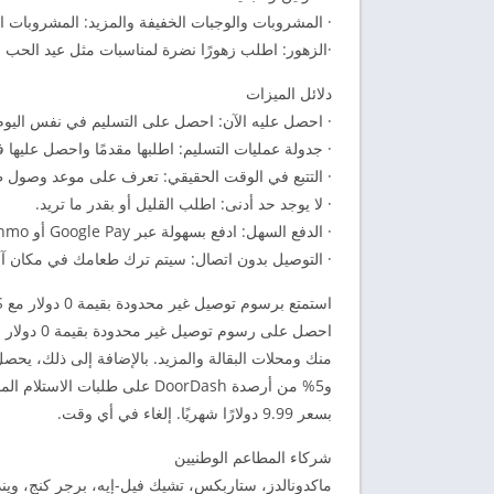
· المشروبات والوجبات الخفيفة والمزيد: المشروبات الغازية و
·الزهور: اطلب زهورًا نضرة لمناسبات مثل عيد الحب
دلائل الميزات
· احصل عليه الآن: احصل على التسليم في نفس اليوم
· جدولة عمليات التسليم: اطلبها مقدمًا واحصل عليها
· التتبع في الوقت الحقيقي: تعرف على موعد وصول 
· لا يوجد حد أدنى: اطلب القليل أو بقدر ما تريد.
· الدفع السهل: ادفع بسهولة عبر Google Pay أو Venmo أو Paypal أو بطاقة الائتمان أو SNAP/EBT في Mx المشاركة.
· التوصيل بدون اتصال: سيتم ترك طعامك في مكان آمن
استمتع برسوم توصيل غير محدودة بقيمة 0 دولار مع DASHPASS
بسعر 9.99 دولارًا شهريًا. إلغاء في أي وقت.
شركاء المطاعم الوطنيين
ماكدونالدز، ستاربكس، تشيك فيل-إيه، برجر كنج، ويندي