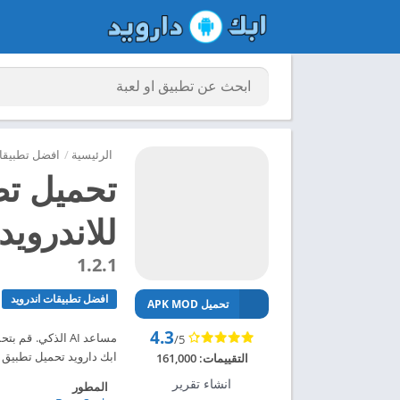
الرئيسية
/
افضل تطبيقات
للاندرويد 025
1.2.1
افضل تطبيقات اندرويد
تحميل APK MOD
4.3
/5
ابك دارويد تحميل تطبيق DeepSeek مهكر للاندرويد 2025 – ابك دارويد
التقييمات:
161,000
انشاء تقرير
المطور