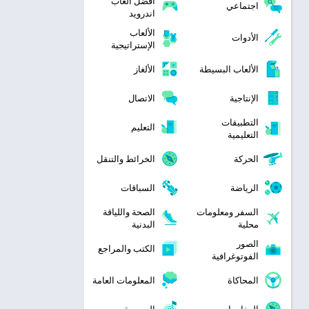
افضل العاب
اجتماعي
اندرويد
الألعاب
الأدوات
الإستراتيجية
الألعاب البسيطة
الألغاز
الإنتاجية
الاتصال
التطبيقات
التعليم
التعليمية
الحركة
الخرائط والتنقل
الرياضة
السباقات
السفر ومعلومات
الصحة واللياقة
محلية
البدنية
الصور
الكتب والمراجع
الفوتوغرافية
المحاكاة
المعلومات العامة