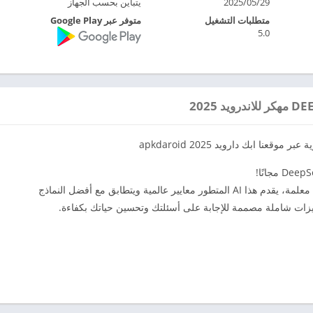
2025/05/29
يتباين بحسب الجهاز
متطلبات التشغيل
متوفر عبر Google Play
5.0
بر موقعنا ابك دارويد 2025 apkdaroid
مدعومًا بنموذج DeepSeek-V3 الرائد بأكثر من 600B معلمة، يقدم هذا AI المتطور معايير عالمية ويتطابق مع أفضل النماذج
يزات شاملة مصممة للإجابة على أسئلتك وتحسين حياتك بكفاءة.