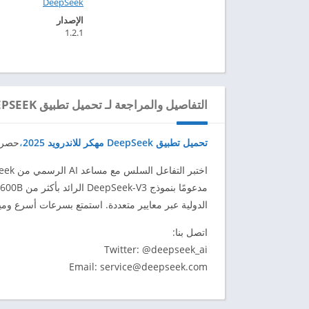
DeepSeek‏
الإصدار
1.2.1
التفاصيل والمراجعة لـ تحميل تطبيق DEEPSEEK مهكر للاندرويد 2025
تحميل تطبيق DeepSeek مهكر للاندرويد 2025
،
حصرية ع
اختبر التفاعل السلس مع مساعد AI الرسمي من DeepSeek مجانًا!
الدولية عبر معايير متعددة. استمتع بسرعات أسرع وم
اتصل بنا:
Twitter: @deepseek_ai
Email:
service@deepseek.com