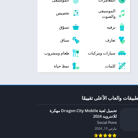
المغامرات
الموسيقى
الموسيقى
تخصيص
والصوت
ترفيه
تسوّق
تعارف
سباق
سيارات ومركبات
طعام ومشروب
كلمات
نمط حياة
طبيقات والعاب الأعلى تقييمًا
تحميل لعبة Dragon City Mobile مهكرة
للاندرويد 2024
Social Point‏
مارس 13, 2024