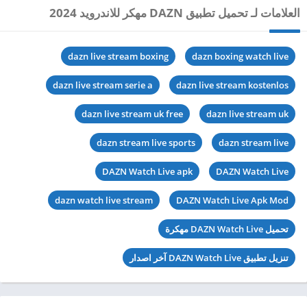
العلامات لـ تحميل تطبيق DAZN مهكر للاندرويد 2024
dazn live stream boxing
dazn boxing watch live
dazn live stream serie a
dazn live stream kostenlos
dazn live stream uk free
dazn live stream uk
dazn stream live sports
dazn stream live
DAZN Watch Live apk
DAZN Watch Live
dazn watch live stream
DAZN Watch Live Apk Mod
تحميل DAZN Watch Live مهكرة
تنزيل تطبيق DAZN Watch Live آخر اصدار