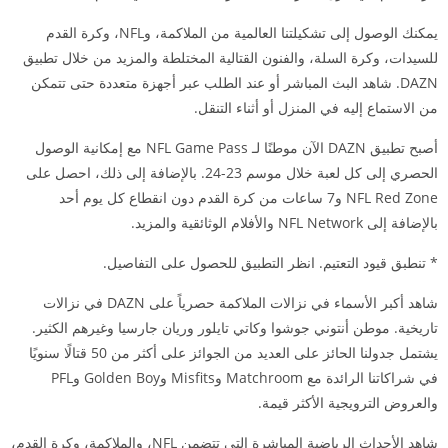
يمكنك الوصول إلى تشكيلتنا العالمية من الملاكمة، وNFL، وكرة القدم
للسيدات، وكرة السلة، والفنون القتالية المختلطة والمزيد من خلال تطبيق
DAZN. شاهد البث المباشر أو عند الطلب عبر أجهزة متعددة حتى تتمكن
من الاستماع إليه في المنزل أو أثناء التنقل.
أصبح تطبيق DAZN الآن موطنًا لـ NFL Game Pass مع إمكانية الوصول
الحصري إلى كل لعبة خلال موسم 23-24. بالإضافة إلى ذلك، احصل على
NFL Red Zone و7 ساعات من كرة القدم دون انقطاع كل يوم أحد
بالإضافة إلى NFL Network والأفلام الوثائقية والمزيد.
* تنطبق قيود التعتيم. انظر التطبيق للحصول على التفاصيل.
شاهد أكبر الأسماء في نزالات الملاكمة حصرياً على DAZN في نزالات
تاريخية. موطن أنتوني جوشوا وكاتي تايلور وريان جارسيا وغيرهم الكثير.
يشتمل جدولنا الحائز على العديد من الجوائز على أكثر من 50 قتالًا سنويًا
في شراكاتنا الرائدة مع Matchroom وMisfits وGolden Boy وPFL
والعروض الترويجية الأكثر قيمة.
شاهد الأحداث الرياضية المباشرة التي تتضمن NFL، والملاكمة، وكرة القدم،