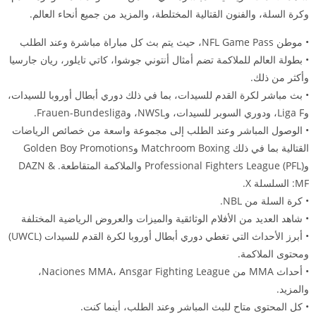
وكرة السلة، والفنون القتالية المختلطة، والمزيد من جميع أنحاء العالم.
• موطن NFL Game Pass، حيث يتم بث كل مباراة مباشرة وعند الطلب
• بطولة العالم للملاكمة تضم أمثال أنتوني جوشوا، كاتي تايلور، ريان جارسيا
وأكثر من ذلك.
• بث مباشر لكرة القدم للسيدات، بما في ذلك دوري أبطال أوروبا للسيدات،
وLiga F، ودوري السوبر للسيدات، وNWSL، وFrauen-Bundesliga.
• الوصول المباشر وعند الطلب إلى مجموعة واسعة من خصائص الرياضات
القتالية بما في ذلك Matchroom Boxing وGolden Boy Promotions
وProfessional Fighters League (PFL) والملاكمة المتقاطعة. DAZN &
MF: السلسلة X.
• كرة السلة من NBL.
• شاهد العديد من الأفلام الوثائقية والميزات والعروض الرياضية المختلفة
• أبرز الأحداث التي تغطي دوري أبطال أوروبا لكرة القدم للسيدات (UWCL)
ومحتوى الملاكمة.
• أحداث MMA من Naciones MMA، Ansgar Fighting League،
والمزيد.
• كل المحتوى متاح للبث المباشر وعند الطلب، أينما كنت.