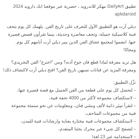
تطبيق DailyArt مهكر للاندرويد ، حصرية عبر موقعنا ابك دارويد 2024
apkdaroid
ديلي آرت هو التطبيق الأول للتعرف على تاريخ الفن. يلهمك كل يوم بتحف
فنية كلاسيكية جميلة، وتحف معاصرة وحديثة، بينما تقرأون قصص قصيرة
عنها. انضموا لمجتمع عشاق الفن الذين ينير ديلي آرت أيامهم كل يوم.
ومجانًا!
هل تريد معرفة لماذا قطع فان خوخ أذنه؟ ومن “اخترع” الفن التجريدي؟
ومعرفة المزيد عن فنانات نسيهن تاريخ الفن؟ افتح ديلي آرت لاكتشاف ذلك!
نزِّل التطبيق:
– لتحصل كل يوم على قطعة من الفن الجميل مع قصة قصيرة عنها،
– لاستكشاف مجموعة لأكثر من 4000 تحفة فنية،
– لتقرأ سِيَر ذاتية لألف ومئتي فنان، ومعلومات عن نحو ستمئة مجموعة
فنية من مجموعات المتاحف،
– لاستكشاف مجموعات فنية مختارة بعناية وارشادات فنية للمدن،
– لتصفح كل شيء عبر محرك بحثنا المتقدم،
– لاستخدامه عبر 23 لغة!