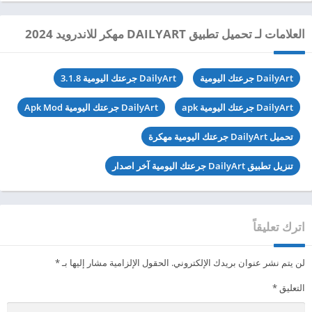
العلامات لـ تحميل تطبيق DAILYART مهكر للاندرويد 2024
DailyArt جرعتك اليومية
DailyArt جرعتك اليومية 3.1.8
DailyArt جرعتك اليومية apk
DailyArt جرعتك اليومية Apk Mod
تحميل DailyArt جرعتك اليومية مهكرة
تنزيل تطبيق DailyArt جرعتك اليومية آخر اصدار
اترك تعليقاً
لن يتم نشر عنوان بريدك الإلكتروني.
الحقول الإلزامية مشار إليها بـ
*
التعليق
*