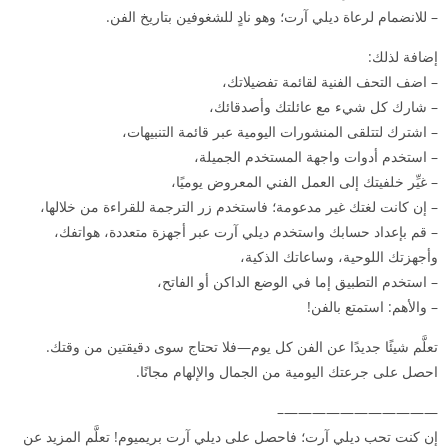
– للانضمام لرعاة ديلي آرت؛ وهو نادٍ للشغوفين بتاريخ الفن.
إضافة لذلك:
– اضف التحف الفنية لقائمة تفضيلاتك،
– شارك كل شيء مع عائلتك وأصدقائك،
– اشترك لتتلقى المنشورات اليومية عبر قائمة التنبيهات،
– استخدم أدوات واجهة المستخدم الجميلة،
– غيِّر خلفيتك إلى العمل الفني المعروض يوميًا،
– إن كانت لغتك غير مدعومة؛ فاستخدم زر الترجمة للقراءة من خلالها،
– قم بإعداد حسابك واستخدم ديلي آرت عبر أجهزة متعددة، هواتفك،
وأجهزتك اللوحية، وساعاتك الذكية،
– استخدم التطبيق إما في الوضع الداكن أو الفاتح،
– والأهم: استمتع بالفن!
تعلَّم شيئًا جديدًا عن الفن كل يوم—فلا تحتاج سوى دقيقتين من وقتك.
احصل على جرعتك اليومية من الجمال والإلهام مجانًا.
———————————–
إن كنت تحب ديلي آرت؛ فاحصل على ديلي آرت بريميوم! تعلَّم المزيد عن