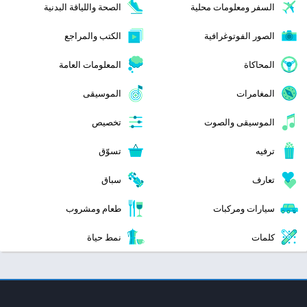
السفر ومعلومات محلية
الصحة واللياقة البدنية
الصور الفوتوغرافية
الكتب والمراجع
المحاكاة
المعلومات العامة
المغامرات
الموسيقى
الموسيقى والصوت
تخصيص
ترفيه
تسوّق
تعارف
سباق
سيارات ومركبات
طعام ومشروب
كلمات
نمط حياة