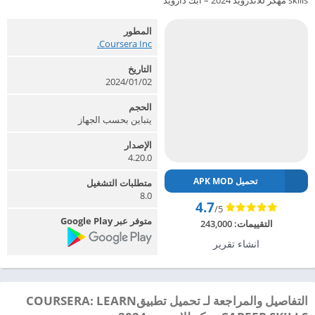
skills مهكر للاندرويد 2024 – ابك دارويد
المطور
Coursera Inc.‏
التاريخ
2024/01/02
الحجم
يتباين بحسب الجهاز
الإصدار
4.20.0
تحميل APK MOD
متطلبات التشغيل
8.0
4.7
/5
متوفر عبر Google Play
التقييمات:
243,000
انشاء تقرير
التفاصيل والمراجعة لـ تحميل تطبيقCOURSERA: LEARN