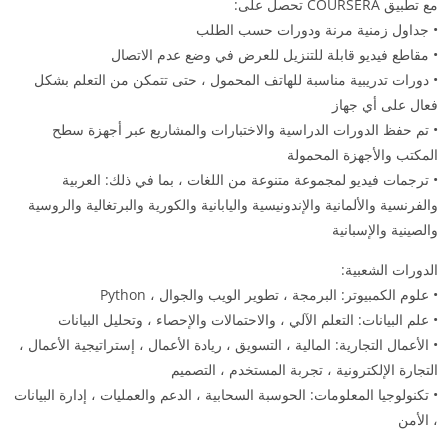
مع تطبيق COURSERA تحصل على:
• جداول زمنية مرنة ودورات حسب الطلب
• مقاطع فيديو قابلة للتنزيل للعرض في وضع عدم الاتصال
• دورات تدريبية مناسبة للهاتف المحمول ، حتى تتمكن من التعلم بشكل
فعال على أي جهاز
• تم حفظ الدورات الدراسية والاختبارات والمشاريع عبر أجهزة سطح
المكتب والأجهزة المحمولة
• ترجمات فيديو لمجموعة متنوعة من اللغات ، بما في ذلك: العربية
والفرنسية والألمانية والإندونيسية واليابانية والكورية والبرتغالية والروسية
والصينية والإسبانية
الدورات الشعبية:
• علوم الكمبيوتر: البرمجة ، تطوير الويب والجوال ، Python
• علم البيانات: التعلم الآلي ، والاحتمالات والإحصاء ، وتحليل البيانات
• الأعمال التجارية: المالية ، التسويق ، ريادة الأعمال ، إستراتيجية الأعمال ،
التجارة الإلكترونية ، تجربة المستخدم ، التصميم
• تكنولوجيا المعلومات: الحوسبة السحابية ، الدعم والعمليات ، إدارة البيانات
، الأمن