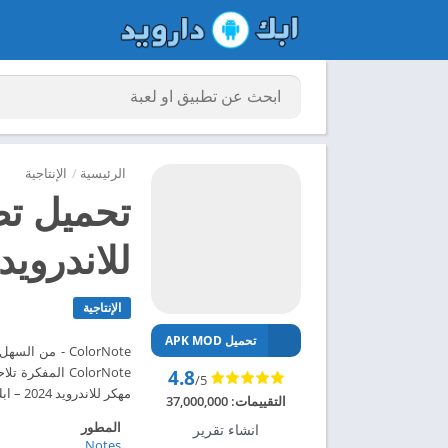
الرئيسية
/
الإنتاجية
للاندرويد 024
الإنتاجية
تحميل APK MOD
ColorNote - م
4.8
/5
مهكر للاندرويد 2024 – ابك دارويد
التقييمات:
37,000,000
المطور
انشاء تقرير
Notes‏