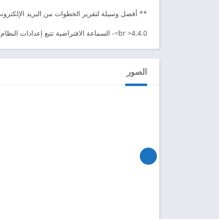
** أفضل وسيلة لتقرير الخطوات من البريد الإلكترون
4.4.0< br>- السماعة الافتراضية تتبع إعدادات النظام التلقائي. يمكنك تغييره في إعدادات السماعة.
الصور