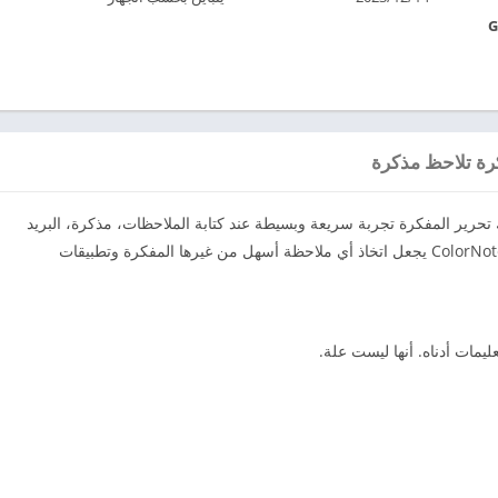
وفر لك تحرير المفكرة تجربة سريعة وبسيطة عند كتابة الملاحظات، مذكرة، البريد
الإلكتروني، وقائمة الرسائل التسوق، والقيام قائمة. ColorNote يجعل اتخاذ أي ملاحظة أسهل من غيرها المفكرة وتطبيقات
يمات أدناه. أنها ليست علة.