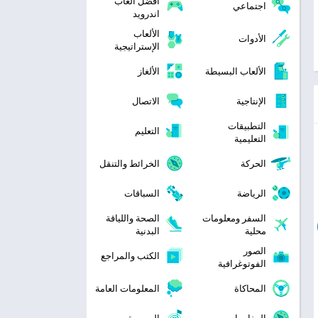
افضل العاب
اجتماعي
اندرويد
الألعاب
الأدوات
الإستراتيجية
الألعاب البسيطة
الألغاز
الإنتاجية
الاتصال
التطبيقات
التعليم
التعليمية
الحركة
الخرائط والتنقل
الرياضة
السباقات
السفر ومعلومات
الصحة واللياقة
محلية
البدنية
الصور
الكتب والمراجع
الفوتوغرافية
المحاكاة
المعلومات العامة