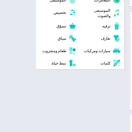
المغامرات
الموسيقى
الموسيقى
تخصيص
والصوت
ترفيه
تسوّق
تعارف
سباق
سيارات ومركبات
طعام ومشروب
كلمات
نمط حياة