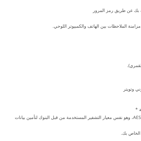
ة بك عن طريق رمز المرور
زامنة الملاحظات بين الهاتف والكمبيوتر اللوحي.
لقمري).
 *
سيتم مشفرة ملاحظات قبل التحميل باستخدام معيار AES، وهو نفس معيار التشفير المستخدمة من قبل البنوك لتأمين بيانات