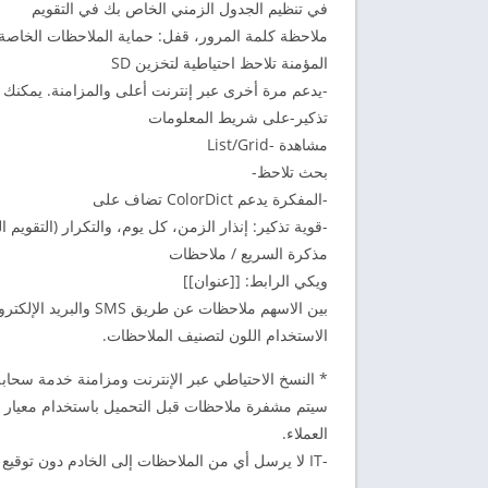
في تنظيم الجدول الزمني الخاص بك في التقويم
ملاحظة كلمة المرور، قفل: حماية الملاحظات الخاص
المؤمنة تلاحظ احتياطية لتخزين SD
-يدعم مرة أخرى عبر إنترنت أعلى والمزامنة. يمكنك م
تذكير-على شريط المعلومات
مشاهدة -List/Grid
بحث تلاحظ-
-المفكرة يدعم ColorDict تضاف على
-قوية تذكير: إنذار الزمن، كل يوم، والتكرار (التقويم ا
مذكرة السريع / ملاحظات
ويكي الرابط: [[عنوان]]
بين الاسهم ملاحظات عن طريق SMS والبريد الإلكتروني وتويتر
الاستخدام اللون لتصنيف الملاحظات.
* النسخ الاحتياطي عبر الإنترنت ومزامنة خدمة سحابة
العملاء.
-IT لا يرسل أي من الملاحظات إلى الخادم دون توقيع الخاص بك.