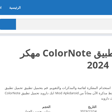
الرئيسية
اف
تحميل تطبيق ColorNote مهكر
2
ن السهل استخدام المفكرة لقائمة والمذكرات والتقويم. قم بتحميل تطبيق تحميل تطبيق
ColorNote المفكرة تلاحظ مذكرة الآن مجاناً من Mod Apkdaroid ابك دارويد تحميل تطبيق ColorNote
التاريخ
الحجم
2023/12/14
يتباين بحسب الجهاز