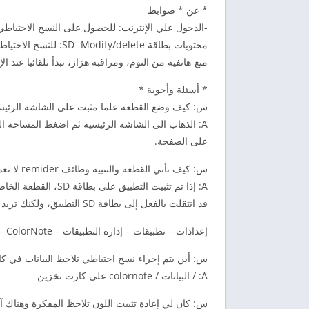
* عن * ضوابط
-الدخول علي الإنترنت: للحصول على النسخ الاحتياطي 
محتويات بطاقة SD -Modify/delete: للنسخ الاحتياطي لكارت تخزين
منع-هاتفية من النوم، ومراقبة هزاز، تبدأ تلقائيا عند الإق
* أسئلة وأجوبة *
س: كيف وضع القطعة علما مثبت على الشاشة الرئيس
A: الذهاب الى الشاشة الرئيسية ثم اضغط المساحة ا
على الصفحة.
س: كيف تأتي القطعة والتنبيه وظائف remider لا تعمل؟
A: إذا تم تثبيت التط
قد انتقلت بالفعل إلى بطاقة SD التطبيق، ولكنك تريد هذه الميزات، لديك لنقله مرة أخرى إلى الجهاز وإعادة تشغيل الهاتف.
إعدادات – تطبيقات – إدارة التطبيقات – ColorNote – نقل إلى جهاز
س: أين يتم إجراء نسخ احتياطي تلاحظ البيانات في ك
A: / البيانات / colornote على كارت تخزين
س: كان لي إعادة تثبيت اللون تلاحظ المفكرة وهناك آلية