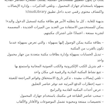
بسهولة باستخدام جهازك المحمول ، وتلقي التذكيرات ، وإدارة الإيصالات
واكتشاف محتوى رقمي جديد داخل تطبيق cloudLibrary!
بديهية للغاية ، كل ما يتطلبه الأمر هو بطاقة مكتبة لتسجيل الدخول والبدء!
يمكن للمستخدمين الاستفادة من العديد من الميزات الجديدة ، المصممة
لتجربة ممتعة ، اعتمادًا على اشتراك مكتبتهم.
– بطاقة مكتبة يمكن الوصول إليها بسهولة ، والتي تعرض بسهولة عندما
تكون بالقرب من المكتبة
– تبديل الحسابات بسهولة وإدارة بطاقات مكتبة متعددة من جهاز محمول
واحد
– قم بتنزيل الكتب الإلكترونية والكتب الصوتية المجانية واستمتع بها
– تتبع نشاط المكتبة المادية والرقمية في مكان واحد
– تلقي إيصالات مفيدة ، تذكير تاريخ الاستحقاق وقوائم المراجعة للتعبئة
– تنبيه إخطارات الدفع المرئية عند توفر عناصر التعليق
– عرض أحداث المكتبة القادمة والبرامج
– سحب عناصر الطباعة في مكتبتك باستخدام جهازك المحمول
– تخصيصات ممتعة ومحبوبة تشمل الموضوعات والأفاتار والألقاب