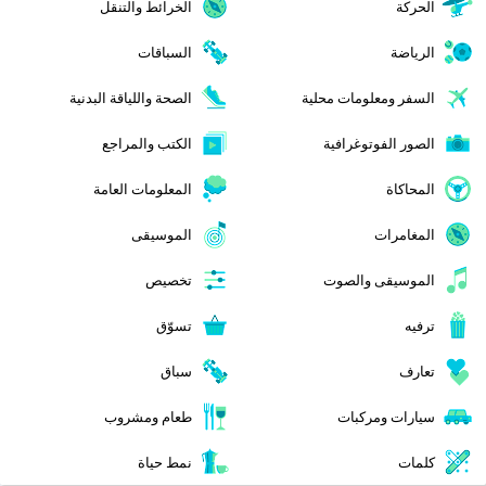
الحركة
الخرائط والتنقل
الرياضة
السباقات
السفر ومعلومات محلية
الصحة واللياقة البدنية
الصور الفوتوغرافية
الكتب والمراجع
المحاكاة
المعلومات العامة
المغامرات
الموسيقى
الموسيقى والصوت
تخصيص
ترفيه
تسوّق
تعارف
سباق
سيارات ومركبات
طعام ومشروب
كلمات
نمط حياة