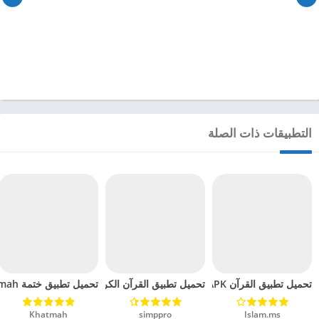
التطبيقات ذات الصلة
تحميل تطبيق القرآن APK مهكر للاندرويد 2024
تحميل تطبيق ختمة Khatmah مهكر للاندرويد 2024
تحميل تطبيق القرآن الكريم مع تفسير ومعاني مهكر للان
Islam.ms‏
simppro‏
Khatmah‏