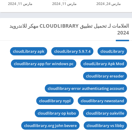
مارس 24, 2024
مارس 11, 2024
مارس 11, 2024
العلامات لـ تحميل تطبيق CLOUDLIBRARY مهكر للاندرويد
2024
cloudLibrary apk
cloudLibrary 5.9.7.4
cloudLibrary
cloudlibrary app for windows pc
cloudLibrary Apk Mod
cloudlibrary ereader
cloudlibrary error authenticating account
cloudlibrary nypl
cloudlibrary newsstand
cloudlibrary op kobo
cloudlibrary oakville
cloudlibrary.org john bevere
cloudlibrary vs libby