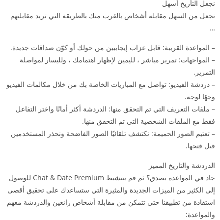
نجعل التأريخ أسهل
نجعل من السهل مقابلة أشخاص بالقرب منك بالطريقة التي تريد مقابلتهم
…
– المواعدة القريبة: قابل عزاب إيجابيين من حولك أو كوّن صداقات جديدة.
– المواجهات: تمرير مباشر ، لليمين لإظهار اهتمامك ، ولليسار لمواصلة
التمرير.
– دردشة الفيديو: تواصل مع المباريات الخاصة بك من خلال مكالمات الفيديو
وجهًا لوجه.
– ملفات التعريف التي تم التحقق منها: الدردشة أكثر أمانًا واختر التفاعل
فقط مع الملفات الشخصية التي تم التحقق منها.
– تعتيم الصور الحميمة: نكتشف تلقائيًا الصور الفاضحة ونحذر المستخدمين
قبل فتحها.
الدردشة والتاريخ المميز
جاد في المواعدة بصدق؟ ثم قم بتنشيط Chat & Date Premium للوصول
إلى الكثير من الميزات الجديدة والمثيرة التي ستساعدك على تحقيق أقصى
استفادة من تطبيقنا حتى تتمكن من مقابلة أشخاص رائعين والدردشة معهم
والمواعدة: