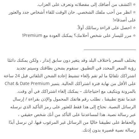
⭐ اكتشف من أضافك إلى مفضلاته وتعرف على العزاب.
⭐ انظر من أحب ملفك الشخصي. حان الوقت للقاء أشخاص جدد والعثور
على أصدقاء!
⭐ احصل على قراءة رسائلك أولاً.
⭐ مرر لليسار على شخص أحلامك؟ يمكنك العودة مع Premium!
____________________________
يختلف السعر باختلاف البلد وقد يتغير دون سابق إنذار ، ولكن يمكنك دائمًا
رؤية السعر المحدد في التطبيق. سنقوم بشحن بطاقتك وسيتم تجديد
اشتراكك تلقائيًا ما لم تقم بإلغاء تنشيط إعادة الشحن التلقائي قبل 24 ساعة
على الأقل من نهاية فترة اشتراكك الحالية. يتميز Chat & Date Premium
بالمرونة ويتكيف مع احتياجاتك – يمكنك إلغاء اشتراكك في أي وقت.
عندما تفتح تطبيقنا ، نطلب رقم هاتفك المحمول والإذن بقراءة / إرسال
الرسائل النصية. نحتاج إلى هذا فقط للعثور على رمز التأكيد الذي نرسله
عبر رسالة نصية. هذا لمساعدتنا على التأكد من أنك شخص حقيقي ،
والحفاظ على تطبيقنا خاليًا من الرسائل غير المرغوب فيها. لن نرسل أبدًا
رسالة نصية قصيرة بدون إذنك.