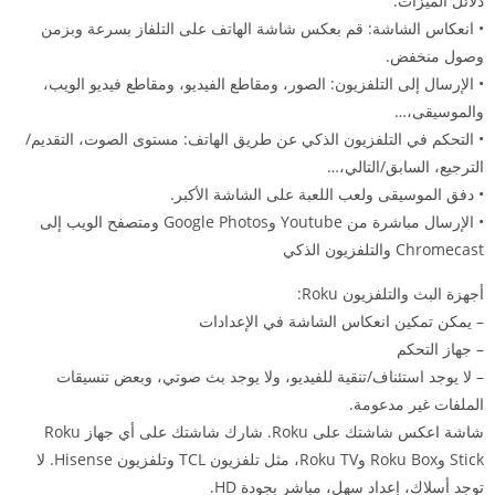
دلائل الميزات:
• انعكاس الشاشة: قم بعكس شاشة الهاتف على التلفاز بسرعة وبزمن
وصول منخفض.
• الإرسال إلى التلفزيون: الصور، ومقاطع الفيديو، ومقاطع فيديو الويب،
والموسيقى،…
• التحكم في التلفزيون الذكي عن طريق الهاتف: مستوى الصوت، التقديم/
الترجيع، السابق/التالي،…
• دفق الموسيقى ولعب اللعبة على الشاشة الأكبر.
• الإرسال مباشرة من Youtube وGoogle Photos ومتصفح الويب إلى
Chromecast والتلفزيون الذكي
أجهزة البث والتلفزيون Roku:
– يمكن تمكين انعكاس الشاشة في الإعدادات
– جهاز التحكم
– لا يوجد استئناف/تنقية للفيديو، ولا يوجد بث صوتي، وبعض تنسيقات
الملفات غير مدعومة.
شاشة اعكس شاشتك على Roku. شارك شاشتك على أي جهاز Roku
Stick وRoku Box وRoku TV، مثل تلفزيون TCL وتلفزيون Hisense. لا
توجد أسلاك، إعداد سهل، مباشر بجودة HD.