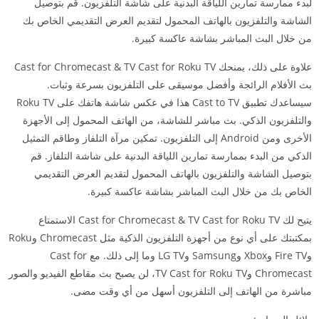
لبدء ممارسة تمارين اللياقة البدنية على شاشة التلفزيون. قم بتوصيل
الشاشة والتلفزيون بالهاتف المحمول لتقديم العرض التقديمي الخاص بك
من خلال البث المباشر بشاشة عاكسة كبيرة.
علاوة على ذلك، يمنحك Cast for Chromecast & TV Cast for Roku TV
بث الأفلام الرائجة وأفضل موسيقى على التلفزيون بسرعة وثبات.
سيساعدك تطبيق Cast to TV هذا في عكس شاشة هاتفك على Roku TV
والتلفزيون الذكي. بث مباشر للشاشة، من الهاتف المحمول إلى الأجهزة
الأخرى ومن Android إلى التلفزيون. تمكين مرآة التلفاز وطاقم التمثيل
الذكي من البدء بممارسة تمارين اللياقة البدنية على شاشة التلفاز. قم
بتوصيل الشاشة والتلفزيون بالهاتف المحمول لتقديم العرض التقديمي
الخاص بك من خلال البث المباشر بشاشة عاكسة كبيرة.
يتيح لك Cast for Chromecast & TV Cast for Roku TV الاستمتاع
بمكتبتك على أي نوع من أجهزة التلفزيون الذكية مثل Chromecast وRoku
وFire TV وXbox وSamsung وLG TV وما إلى ذلك. مع Cast for
Chromecast وTV Cast for Roku TV، لن يصبح بث مقاطع الفيديو والصور
مباشرة من الهاتف إلى التلفزيون أسهل من أي وقت مضى.