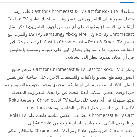
يساعدك Cast for Chromecast & TV Cast for Roku TV على إرسال
هاتفك بسهولة إلى التلفزيون في أقصر وقت. يساعدك تطبيق Cast to TV
أيضًا على الاستمتاع بمكتبتك على أي نوع من أجهزة التلفزيون الذكية مثل
Chromecast وRoku وFire TV وXbox وSamsung وLG TV والمزيد. مع
تطبيق Cast to Chromecast – Roku & Smart TV، لم تعد منزعجًا لأن
الشاشة صغيرة جدًا، مما يؤثر بشكل كبير على عينيك، وتستمتع بالجلوس
في أي مكان بمجرد النظر إلى الشاشة.
يمكن لـ Cast for Chromecast & TV Cast for Roku TV عرض جميع
الصور ومقاطع الفيديو والألعاب والتطبيقات الأخرى على شاشة أكبر بنفس
اتصال Wifi. إنه تطبيق مثالي لمشاركة المحتوى ودفقه بجودة عالية وسرعة
في الوقت الفعلي. يمكنك أيضًا البحث عن برامجك التلفزيونية المفضلة
وبثها بسهولة في أي وقت على شاشة Chromecast TV أو شاشة Roku
TV وما إلى ذلك من خلال انعكاس الشاشة. يساعدك Cast for
Chromecast & TV Cast أيضًا على عكس شاشة هاتفك على Roku TV
والتلفزيون الذكي. بث مباشر للشاشة وبث من Android إلى
Chromecast. قم بتمكين Roku ومرآة Chromecast TV والطاقم الذكي