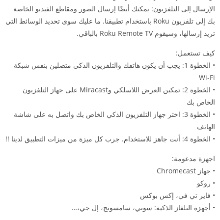
الإرسال إلى التلفزيون: يمكنك أيضًا إرسال الصور ومقاطع الفيديو الخاصة
بك إلى تلفزيون Roku باستخدام تطبيقنا. ما عليك سوى تحديد الوسائط التي
تريد إرسالها، وسيقوم Roku Remote TV بالباقي.
كيف تستعمل:
• الخطوة 1: يجب أن يكون هاتفك والتلفزيون الذكي متصلين بنفس شبكة
Wi-Fi
• الخطوة 2: تمكين العرض اللاسلكي وMiracast على جهاز التلفزيون
الخاص بك
• الخطوة 3: اختر جهاز التلفزيون الذكي الخاص بك واتصل به على شاشة
الهاتف
• الخطوة 4: أنت جاهز للاستخدام. جرب كل ميزة من ميزات التطبيق لدينا !!
اجهزة مدعومة:
• جهاز Chromecast
• روكو
• فاير تي في، إكس بوكس
• أجهزة التلفاز الذكية: سوني، سامسونج، إل جي،…