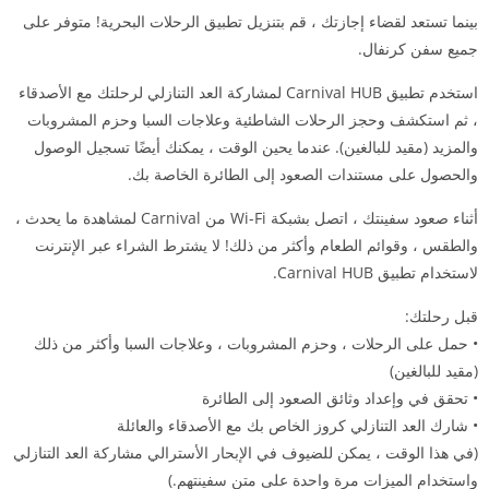
بينما تستعد لقضاء إجازتك ، قم بتنزيل تطبيق الرحلات البحرية! متوفر على
جميع سفن كرنفال.
استخدم تطبيق Carnival HUB لمشاركة العد التنازلي لرحلتك مع الأصدقاء
، ثم استكشف وحجز الرحلات الشاطئية وعلاجات السبا وحزم المشروبات
والمزيد (مقيد للبالغين). عندما يحين الوقت ، يمكنك أيضًا تسجيل الوصول
والحصول على مستندات الصعود إلى الطائرة الخاصة بك.
أثناء صعود سفينتك ، اتصل بشبكة Wi-Fi من Carnival لمشاهدة ما يحدث ،
والطقس ، وقوائم الطعام وأكثر من ذلك! لا يشترط الشراء عبر الإنترنت
لاستخدام تطبيق Carnival HUB.
قبل رحلتك:
• حمل على الرحلات ، وحزم المشروبات ، وعلاجات السبا وأكثر من ذلك
(مقيد للبالغين)
• تحقق في وإعداد وثائق الصعود إلى الطائرة
• شارك العد التنازلي كروز الخاص بك مع الأصدقاء والعائلة
(في هذا الوقت ، يمكن للضيوف في الإبحار الأسترالي مشاركة العد التنازلي
واستخدام الميزات مرة واحدة على متن سفينتهم.)