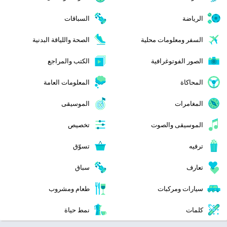
الرياضة
السباقات
السفر ومعلومات محلية
الصحة واللياقة البدنية
الصور الفوتوغرافية
الكتب والمراجع
المحاكاة
المعلومات العامة
المغامرات
الموسيقى
الموسيقى والصوت
تخصيص
ترفيه
تسوّق
تعارف
سباق
سيارات ومركبات
طعام ومشروب
كلمات
نمط حياة