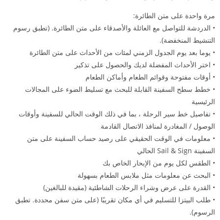
مرة واحدة على متن الطائرة:
• الدردشة للتواصل مع العائلة والأصدقاء على متن الطائرة. (تطبق رسوم
التنشيط المنخفضة).
• يوما بعد يوم الجدول الزمني لمئات من الأحداث على متن الطائرة
• اختر الأحداث المفضلة لديك والحصول على تذكير
• أوقات مفتوحة وقوائم الطعام وأماكن الطعام
• خطط سطح السفينة القابلة للبحث مع تسليط الضوء على المجالات
الرئيسية
• تفاصيل خط سير الرحلة ، بما في ذلك الوقت الحالي للسفينة وأوقات
الوصول / المغادرة لمنافذ الاتصال القادمة
• معلومات في الوقت الحقيقي على رصيد حساب السفينة على متن
السفينة Sail & Sign الحالي
• الطقس لكل يوم من الإبحار الخاص بك
• البحث عن معلومات مثل ملابس الطعام بسهولة
• القدرة على عرض وشراء الرحلات الشاطئية (مقيدة للبالغين)
• طلب البيتزا للتسليم في أي مكان تقريبًا (على متن سفن محددة. تطبق
الرسوم).