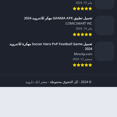
يناير 10, 2024
تحميل تطبيق GANMA APK مهكر للاندرويد 2024
COMICSMART INC.‏
يناير 14, 2024
تحميل Soccer Hero PvP Football Game مهكرة للاندرويد
2024
Miniclip.com‏
سبتمبر 12, 2024
© 2024 - كل الحقوق محفوظة -
متجر ابك دارويد
الخصوصية
إشعار عند انتهاك حقوق النشر DMCA
شروط الإستخدام
من نحن