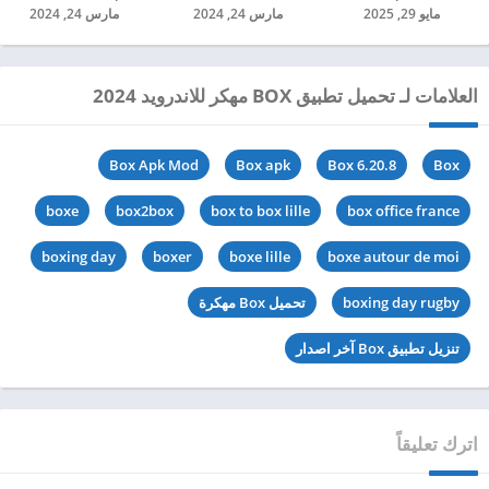
مايو 29, 2025
مارس 24, 2024
مارس 24, 2024
العلامات لـ تحميل تطبيق BOX مهكر للاندرويد 2024
Box Apk Mod
Box apk
Box 6.20.8
Box
boxe
box2box
box to box lille
box office france
boxing day
boxer
boxe lille
boxe autour de moi
boxing day rugby
تحميل Box مهكرة
تنزيل تطبيق Box آخر اصدار
اترك تعليقاً