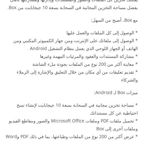
بفضل مساحة التخزين المجانية في السحابة بسعة 10 جيجابايت من Box.
مع Box، أصبح من السهل:
* الوصول إلى كل الملفات والعمل عليها
* الوصول إلى ملفاتك على الإنترنت ومن جهاز الكمبيوتر المكتبي ومن
الهاتف أو الجهاز اللوحي الذي يعمل بنظام التشغيل Android
* مشاركة المستندات والعقود والمرئيات المهمة وغيرها
* معاينة أكثر من 200 نوع من الملفات بجودة ملء الشاشة
* تقديم تعليقات من أي مكان من خلال التعليق والإشارة إلى الزملاء
والشركاء
ميزات Box لـ Android:
* مساحة تخزين مجانية في السحابة بسعة 10 جيجابايت لإنشاء نسخ
احتياطية عن كل مستنداتك
* تحميل ملفات PDF وملفات Microsoft Office والصور ومقاطع الفيديو
وملفات أخرى إلى Box
* عرض أكثر من 200 نوع من الملفات وطباعتها، بما في ذلك PDF وWord