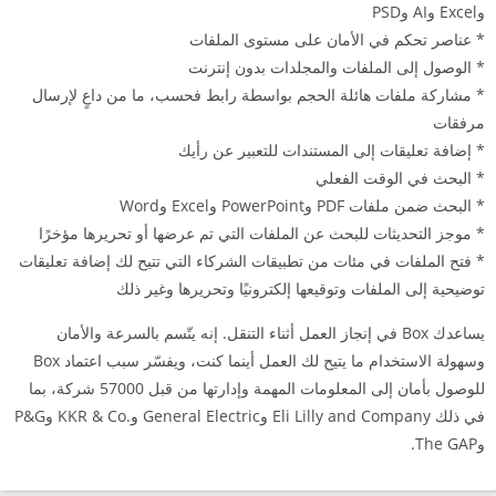
وExcel وAI وPSD
* عناصر تحكم في الأمان على مستوى الملفات
* الوصول إلى الملفات والمجلدات بدون إنترنت
* مشاركة ملفات هائلة الحجم بواسطة رابط فحسب، ما من داعٍ لإرسال
مرفقات
* إضافة تعليقات إلى المستندات للتعبير عن رأيك
* البحث في الوقت الفعلي
* البحث ضمن ملفات PDF وPowerPoint وExcel وWord
* موجز التحديثات للبحث عن الملفات التي تم عرضها أو تحريرها مؤخرًا
* فتح الملفات في مئات من تطبيقات الشركاء التي تتيح لك إضافة تعليقات
توضيحية إلى الملفات وتوقيعها إلكترونيًا وتحريرها وغير ذلك
يساعدك Box في إنجاز العمل أثناء التنقل. إنه يتّسم بالسرعة والأمان
وسهولة الاستخدام ما يتيح لك العمل أينما كنت، ويفسّر سبب اعتماد Box
للوصول بأمان إلى المعلومات المهمة وإدارتها من قبل 57000 شركة، بما
في ذلك Eli Lilly and Company وGeneral Electric وKKR & Co.‎ وP&G
وThe GAP.