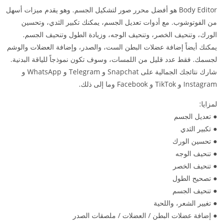
Body Editor هو أفضل محرر صور لتشكيل الجسم. وهو يقدم ميزات أسهل
من الفوتوشوب. مع أدوات تعديل الجسم، يمكنك تكبير الثدي، وتحسين
الورك، وتنحيف الخصر، وتنحيف الوجه، وزيادة الطول وتنحيف الجسم.
يمكنك أيضاً إضافة عضلات البطن الست، والصدر، وإضافة العضلات والوشم
لجسمك. فقط عدد قليل من اللمسات، وسوف تكون نموذجاً للياقة البدنية.
شارك نتائجك الجمالية على Snapchat و Telegram و WhatsApp و
Instagram و TikTok و Facebook وما إلى ذلك.
لمزايا:
● تعديل الجسم
● تكبير الثدي
● تحسين الورك
● تنحيف الوجه
● تنحيف الخصر
● تصحيح الطول
● تنحيف الجسم
● تغيير الشعر، واللحية
● إضافة عضلات البطن / العضلات / ملصقات الصدر