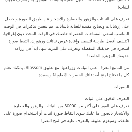
للنبات!
تعرف على النباتات والزهور والعصارة والأشجار عن طريق الصورة واحصل
على إرشادات ونصائح مفيدة للعناية بالنباتات. قم بتعيين تذكيرات في الوقت
المناسب لسقي المساحات الخضراء خاصتك في الوقت المحدد دون إغراقها.
اكتشف أفضل طريقة لتسميد وإعادة غرس نباتاتك وزهورك. التقط صورة
لشجرة في حديقتك المفضلة وتعرف على المزيد عنها. ابدأ في زراعة
حديقتك المزهرة الخاصة!
من الممتع التعرف على النباتات وزراعتها! مع تطبيق Blossom، يمكنك تعلم
كل ما تحتاج لمنح أصدقائك الخضر حياةً طويلةً وسعيدة.
المميزات
التعرف الدقيق على النبات
تعرف على الفور على أكثر من 30000 من النباتات والزهور والعصارة
والأشجار بالصور. ما عليك سوى التقاط صورة لنبات أو استخدام صورة على
هاتفك، وسيقوم تطبيقنا بالتعرف عليه في لمح البصر!