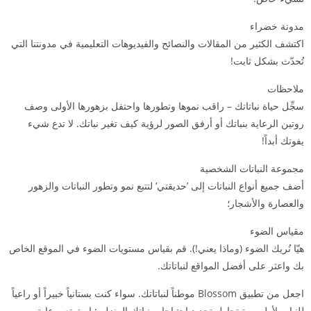
مدونة خضراء
اكتشف الكثير من المقالات والنصائح والفيديوهات التعليمية في مدونتنا التي
تُحدّث بشكل ثابت!
ملاحظات
سجِّل حياة نباتاتك – راقب نموها وتطورها واحتفل بزهورها الأولى وصف
روتين الرعاية بنباتك أو أرفق الصور لرؤية كيف تغير نباتك. لا تدع شيء
يفوتك أبداً!
مجموعة النباتات الشخصية
أضف جميع أنواع النباتات إلى ’حديقتي’ لتتبع نمو وتطور النباتات والزهور
والعصارة والأشجار؛
مقياس الضوء
هيّا نُريك الضوء (وماذا يعني!). قم بقياس مستويات الضوء في الموقع الخاص
بك واعثر على أفضل المواقع لنباتاتك.
اجعل من تطبيق Blossom موطناً لنباتاتك. سواء كنت بستانياً خبيراً أو راعياً
للنبات لأول مرة تحاول تحديد احتياجات نباتك المنزلي: استمتع برعاية