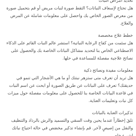
تحديد أمراض النبات
هل تحتاج لإسعاف النباتات؟ التقط صورة لنبات مريض أو قم بتحميل صورة
من معرض الصور الخاص بك واحصل على معلومات شاملة عن المرض
والعلاج.
خطط علاج مخصصة
هل سئمت من كفاح الرعاية النباتية؟ استشر عالم النبات القائم على الذكاء
الاصطناعي الخاص بنا لتحديد مشاكل النباتات الخاصة بك والحصول على
نصائح علاجية مفصلة للمساعدة في حلها.
معلومات مفيدة ونصائح ذكية
هل تريد أن تعرف متى ستزهر نبتتك أو ما هي الأشجار التي تنمو في
حديقتك؟ تعرف على النباتات عن طريق الصورة أو ابحث عن اسم النبات
في قاعدة البيانات الخاصة بنا للحصول على معلومات مفصلة حول ميزات
كل نبات وتعليمات العناية.
تذكيرات العناية بالنباتات
تلقَ إخطاراً عندما يحين وقت السقي والتسميد والرش بالرذاذ والتنظيف
والنقل من إصيصٍ لآخر. قم بإنشاء تذكير مخصَص في حالة احتياج نباتك
لشيء خاص.