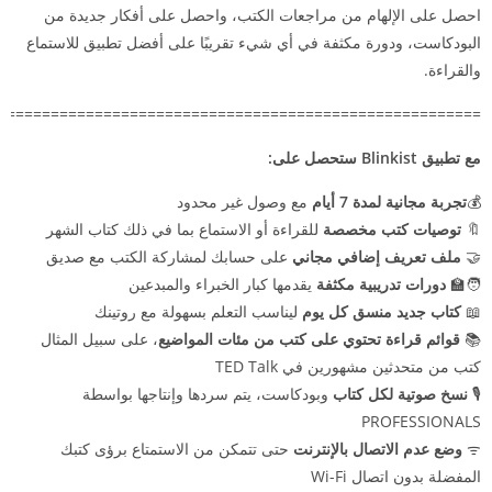
احصل على الإلهام من مراجعات الكتب، واحصل على أفكار جديدة من
البودكاست، ودورة مكثفة في أي شيء تقريبًا على أفضل تطبيق للاستماع
والقراءة.
=======================================================
مع تطبيق Blinkist ستحصل على:
💰
تجربة مجانية لمدة 7 أيام
مع وصول غير محدود
🔖
توصيات كتب مخصصة
للقراءة أو الاستماع بما في ذلك كتاب الشهر
🤝
ملف تعريف إضافي مجاني
على حسابك لمشاركة الكتب مع صديق
🧑‍🏫
دورات تدريبية مكثفة
يقدمها كبار الخبراء والمبدعين
📖
كتاب جديد منسق كل يوم
ليناسب التعلم بسهولة مع روتينك
📚
قوائم قراءة تحتوي على كتب من مئات المواضيع
، على سبيل المثال
كتب من متحدثين مشهورين في TED Talk
🎙️
نسخ صوتية لكل كتاب
وبودكاست، يتم سردها وإنتاجها بواسطة
PROFESSIONALS
ᯤ
وضع عدم الاتصال بالإنترنت
حتى تتمكن من الاستمتاع برؤى كتبك
المفضلة بدون اتصال Wi-Fi