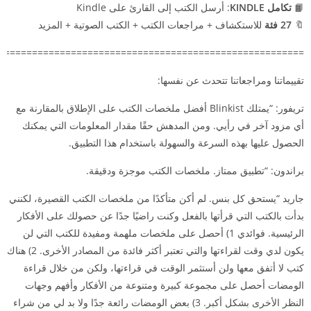
📙
تكامل KINDLE
: أرسل الكتب إلى القارئ على Kindle
🔖
27 فئة
للاستكشاف + مراجعات الكتب + الكتب الصوتية + المزيد
=======================================================
تقييماتنا ومراجعاتنا تتحدث عن نفسها:
تريفور: “يمتلك Blinkist أفضل ملخصات الكتب على الإطلاق بالمقارنة مع
أي مزود آخر في رأيي. ومن المدهش حقًا مقدار المعلومات التي يمكنك
الحصول عليها بهذه السرعة والسهولة باستخدام هذا التطبيق.
براندون: “تطبيق ممتاز. ملخصات الكتب موجزة ودقيقة.
جاريد “يستحق كل بنس. لم أكن متأكدًا من ملخصات الكتب القصيرة، لكنني
بدأت بالكتب التي قرأتها بالفعل وكنت راضيًا جدًا عن حصولك على الأفكار
الرئيسية. فوائدي 1) أحصل على ملخصات ملهمة ومفيدة للكتب التي لن
يكون لدي وقت لقراءتها والتي تعتبر أكثر فائدة من المصادر الأخرى. 2) هناك
كتب لا أتفق معها ولن أستثمر الوقت في قراءتها، ولكن من خلال قراءة
الومضات أحصل على مجموعة كبيرة ومتنوعة من الأفكار وأفهم وجهات
النظر الأخرى بشكل أكبر. 3) بعض الومضات رائعة جدًا ولا بد لي من شراء