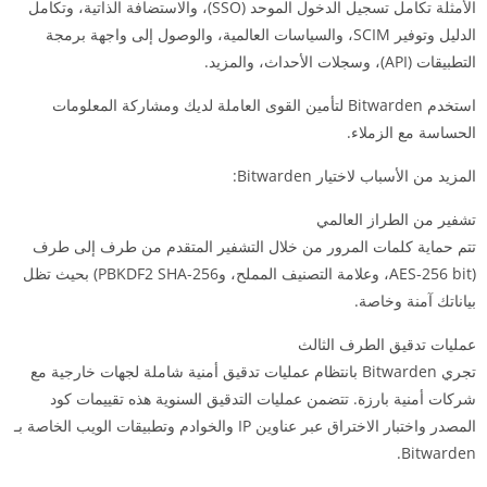
الأمثلة تكامل تسجيل الدخول الموحد (SSO)، والاستضافة الذاتية، وتكامل
الدليل وتوفير SCIM، والسياسات العالمية، والوصول إلى واجهة برمجة
التطبيقات (API)، وسجلات الأحداث، والمزيد.
استخدم Bitwarden لتأمين القوى العاملة لديك ومشاركة المعلومات
الحساسة مع الزملاء.
المزيد من الأسباب لاختيار Bitwarden:
تشفير من الطراز العالمي
تتم حماية كلمات المرور من خلال التشفير المتقدم من طرف إلى طرف
(AES-256 bit، وعلامة التصنيف المملح، وPBKDF2 SHA-256) بحيث تظل
بياناتك آمنة وخاصة.
عمليات تدقيق الطرف الثالث
تجري Bitwarden بانتظام عمليات تدقيق أمنية شاملة لجهات خارجية مع
شركات أمنية بارزة. تتضمن عمليات التدقيق السنوية هذه تقييمات كود
المصدر واختبار الاختراق عبر عناوين IP والخوادم وتطبيقات الويب الخاصة بـ
Bitwarden.