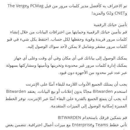
تم الاعتراف به كأفضل مدير كلمات مرور من قبل PCMag وThe Verge
وCNET وG2 والمزيد!
تأمين حياتك الرقمية
قم بتأمين حياتك الرقمية وحمايتها من اختراقات البيانات من خلال إنشاء
كلمات مرور فريدة وقوية وحفظها لكل حساب. احتفظ بكل شيء في قبو
كلمات مرور مشفر وشامل لا يمكن لأحد سواك الوصول إليه.
يمكنك الوصول إلى بياناتك في أي مكان وفي أي وقت وعلى أي جهاز
يمكنك إدارة كلمات مرور غير محدودة وتخزينها وتأمينها ومشاركتها بسهولة
عبر عدد غير محدود من الأجهزة دون قيود.
يجب أن يمتلك الجميع الأدوات اللازمة للبقاء آمنًا على الإنترنت
استخدم Bitwarden مجانًا بدون إعلانات أو بيع البيانات. يعتقد Bitwarden
أنه يجب أن يتمتع الجميع بالقدرة على البقاء آمنًا عبر الإنترنت. توفر الخطط
المميزة إمكانية الوصول إلى الميزات المتقدمة.
قم بتمكين فرقك باستخدام BITWARDEN
تأتي خطط Teams وEnterprise مع ميزات أعمال احترافية. تتضمن بعض