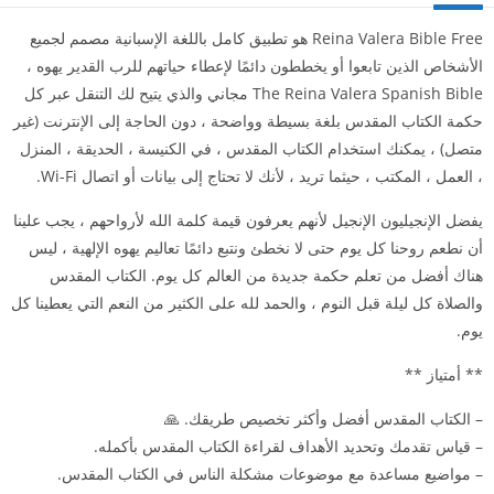
Reina Valera Bible Free هو تطبيق كامل باللغة الإسبانية مصمم لجميع
الأشخاص الذين تابعوا أو يخططون دائمًا لإعطاء حياتهم للرب القدير يهوه ،
The Reina Valera Spanish Bible مجاني والذي يتيح لك التنقل عبر كل
حكمة الكتاب المقدس بلغة بسيطة وواضحة ، دون الحاجة إلى الإنترنت (غير
متصل) ، يمكنك استخدام الكتاب المقدس ، في الكنيسة ، الحديقة ، المنزل
، العمل ، المكتب ، حيثما تريد ، لأنك لا تحتاج إلى بيانات أو اتصال Wi-Fi.
يفضل الإنجيليون الإنجيل لأنهم يعرفون قيمة كلمة الله لأرواحهم ، يجب علينا
أن نطعم روحنا كل يوم حتى لا نخطئ ونتبع دائمًا تعاليم يهوه الإلهية ، ليس
هناك أفضل من تعلم حكمة جديدة من العالم كل يوم. الكتاب المقدس
والصلاة كل ليلة قبل النوم ، والحمد لله على الكثير من النعم التي يعطينا كل
يوم.
** أمتياز **
– الكتاب المقدس أفضل وأكثر تخصيص طريقك. 🙏
– قياس تقدمك وتحديد الأهداف لقراءة الكتاب المقدس بأكمله.
– مواضيع مساعدة مع موضوعات مشكلة الناس في الكتاب المقدس.