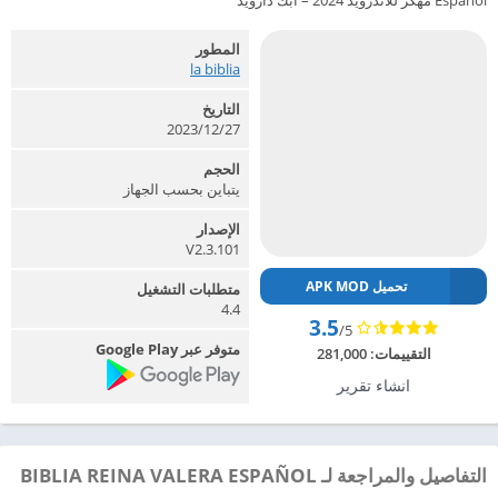
Español مهكر للاندرويد 2024 – ابك دارويد
المطور
la biblia‏
التاريخ
2023/12/27
الحجم
يتباين بحسب الجهاز
الإصدار
V2.3.101
تحميل APK MOD
متطلبات التشغيل
4.4
3.5
/5
متوفر عبر Google Play
التقييمات:
281,000
انشاء تقرير
التفاصيل والمراجعة لـ BIBLIA REINA VALERA ESPAÑOL