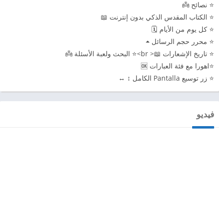
⭐ نصائح 👼
⭐ الكتاب المقدس الذكي بدون إنترنت 📖
⭐ كل يوم من الأيام 🗓
⭐ محرر حجم الرسائل ⏶
⭐ تاريخ الإشعارات 📖< br>⭐ البحث ولعبة الأسئلة 👼
⭐اهورا مع فئة العبارات 🆗
⭐ زر توسيع Pantalla الكامل ↕ ↔
فيديو