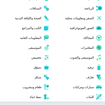
الرياضة
السباقات
السفر ومعلومات محلية
الصحة واللياقة البدنية
الصور الفوتوغرافية
الكتب والمراجع
المحاكاة
المعلومات العامة
المغامرات
الموسيقى
الموسيقى والصوت
تخصيص
ترفيه
تسوّق
تعارف
سباق
سيارات ومركبات
طعام ومشروب
كلمات
نمط حياة