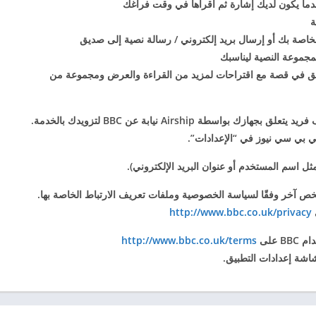
عندما يكون لديك إشارة ثم اقرأها في وقت فراغك
ة
صة بك أو إرسال بريد إلكتروني / رسالة نصية إلى صديق
مجموعة النصية ليناسبك
مق في قصة مع اقتراحات لمزيد من القراءة والعرض ومجموعة من
إذا اخترت تلقي إشعارات الدفع ، فسيتم تخزين معرف فريد يتعلق بجهازك بواسطة Airship نيابة عن BBC لتزويدك بالخدمة.
بي بي سي نيوز في “الإعدادات”.
مثل اسم المستخدم أو عنوان البريد الإلكتروني).
ع أي شخص آخر وفقًا لسياسة الخصوصية وملفات تعريف الارتباط الخاصة بها.
http://www.bbc.co.uk/privacy
 على
http://www.bbc.co.uk/terms
شاشة إعدادات التطبيق.