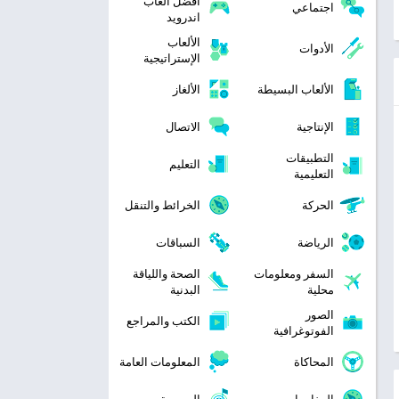
افضل العاب
اجتماعي
اندرويد
الألعاب
الأدوات
الإستراتيجية
الألعاب البسيطة
الألغاز
الإنتاجية
الاتصال
التطبيقات
التعليم
التعليمية
الحركة
الخرائط والتنقل
الرياضة
السباقات
السفر ومعلومات
الصحة واللياقة
محلية
البدنية
الصور
الكتب والمراجع
الفوتوغرافية
المحاكاة
المعلومات العامة