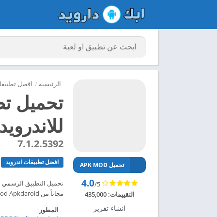
الرئيسية
/
افضل تطبيقات
للاندرويد 024
7.1.2.5392
افضل تطبيقات اندرويد
تحميل APK MOD
4.0
/5
مجاناً من Mod Apkdaroid ابك دارويد تحميل تطبيق BBC News مهكر للاندرويد 2024 – ابك دارويد
التقييمات:
435,000
انشاء تقرير
المطور