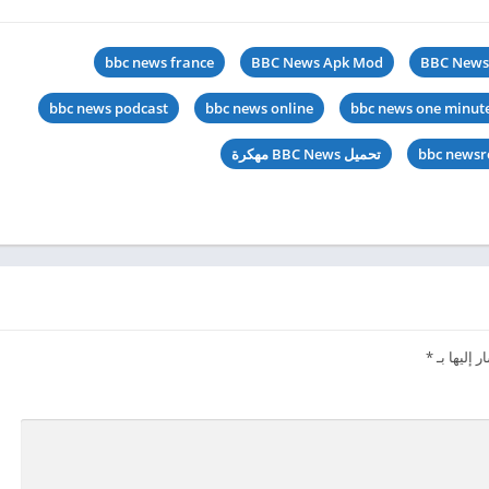
bbc news france
BBC News Apk Mod
BBC News
bbc news podcast
bbc news online
bbc news one minut
bbc news
تحميل BBC News مهكرة
 إليها بـ
*