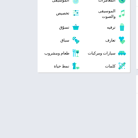
المغامرات
الموسيقى
الموسيقى
تخصيص
والصوت
ترفيه
تسوّق
تعارف
سباق
سيارات ومركبات
طعام ومشروب
كلمات
نمط حياة