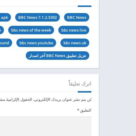
 apk
BBC News 7.1.2.5392
BBC News
e
bbc news of the week
bbc news live
round
bbc news youtube
bbc news uk
تنزيل تطبيق BBC News آخر اصدار
اترك تعليقاً
لن يتم نشر عنوان بريدك الإلكتروني.
الحقول الإلزامية مشار
التعليق
*