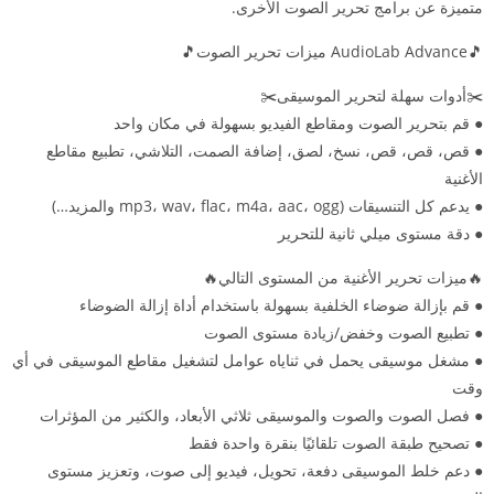
متميزة عن برامج تحرير الصوت الأخرى.
🎵AudioLab Advance ميزات تحرير الصوت🎵
✂️أدوات سهلة لتحرير الموسيقى✂️
● قم بتحرير الصوت ومقاطع الفيديو بسهولة في مكان واحد
● قص، قص، قص، نسخ، لصق، إضافة الصمت، التلاشي، تطبيع مقاطع
الأغنية
● يدعم كل التنسيقات (mp3، wav، flac، m4a، aac، ogg والمزيد…)
● دقة مستوى ميلي ثانية للتحرير
🔥ميزات تحرير الأغنية من المستوى التالي🔥
● قم بإزالة ضوضاء الخلفية بسهولة باستخدام أداة إزالة الضوضاء
● تطبيع الصوت وخفض/زيادة مستوى الصوت
● مشغل موسيقى يحمل في ثناياه عوامل لتشغيل مقاطع الموسيقى في أي
وقت
● فصل الصوت والصوت والموسيقى ثلاثي الأبعاد، والكثير من المؤثرات
● تصحيح طبقة الصوت تلقائيًا بنقرة واحدة فقط
● دعم خلط الموسيقى دفعة، تحويل، فيديو إلى صوت، وتعزيز مستوى