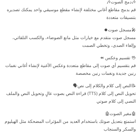
🎶دمج الصوت🎶
قم بدمج مقاطع أغاني مختلفة لإنشاء مقطع موسيقي واحد يمكنك تصديره
بتنسيقات متعددة
🎤مسجل صوت⏺️
مسجل صوت متقدم مع خيارات مثل مانع الضوضاء، والكسب التلقائي،
وإلغاء الصدى، وتخطي الصمت
🖖 تقسيم وعكس ⏪
قم بتقسيم أي صوت إلى مقاطع متعددة وعكس الأغنية لإنشاء أغاني نغمات
رنين جديدة ونغمات رنين مخصصة
📝النص إلى كلام والكلام إلى نص🗣️
تحويل النص إلى كلام (TTS) قراءة النص بصوت عالٍ وتحويل النص والملف
النصي إلى كلام صوتي
🤖مغير الصوت🤖
استمتع بتعديل صوتك باستخدام العديد من المؤثرات المضحكة مثل الهيليوم
والسكر والسنجاب