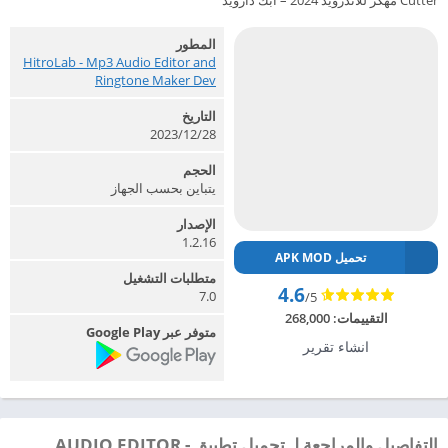
Cutter مهكر للاندرويد 2024 – ابك دارويد
المطور
HitroLab - Mp3 Audio Editor and
Ringtone Maker Dev‏
التاريخ
2023/12/28
الحجم
يتباين بحسب الجهاز
الإصدار
1.2.16
تحميل APK MOD
متطلبات التشغيل
4.6
7.0
/5
التقييمات:
268,000
متوفر عبر Google Play
انشاء تقرير
التفاصيل والمراجعة لـ تحميل تطبيق AUDIO EDITOR -