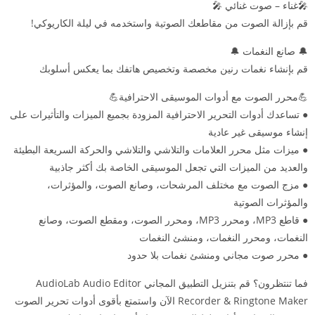
🎤غناء – صوت غنائي 🎤
قم بإزالة الصوت من مقاطعك الصوتية واستخدمه في ليلة الكاريوكي!
🔔 صانع النغمات 🔔
قم بإنشاء نغمات رنين مخصصة وتخصيص هاتفك بما يعكس أسلوبك
💪محرر الصوت مع أدوات الموسيقى الاحترافية💪
● تساعدك أدوات التحرير الاحترافية المزودة بجميع الميزات والتأثيرات على
إنشاء موسيقى غير عادية
● ميزات مثل محرر العلامات والتلاشي والتلاشي والحركة السريعة البطيئة
والعديد من الميزات التي تجعل الموسيقى الخاصة بك أكثر جاذبية
● مزج الصوت مع مختلف المرشحات، وصانع الصوت، والمؤثرات،
والمؤثرات الصوتية
● قاطع MP3، ومحرر MP3، ومحرر الصوت، ومقطع الصوت، وصانع
النغمات، ومحرر النغمات، ومنشئ النغمات
● محرر صوت مجاني ومنشئ نغمات بلا حدود
فما تنتظرون؟ قم بتنزيل التطبيق المجاني AudioLab Audio Editor
Recorder & Ringtone Maker الآن واستمتع بأقوى أدوات تحرير الصوت