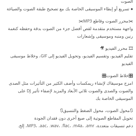
الصوت
● تسريع أو إبطاء الموسيقى الخاصة بك مع تصحيح طبقة الصوت والصياغة
✂️محرر الصوت وقاطع MP3✂️
واجهة مستخدم متقدمة لقص أفضل جزء من الصوت بدقة وحفظه كنغمة
رنين ومنبه وموسيقى وإشعارات
🎞️ محرر الفيديو 🎥
تقليم الفيديو، وتقسيم الفيديو، وتحويل الفيديو إلى GIF، وخلاط موسيقى
الفيديو
🎛️خلاط الصوت🎛️
امزج موسيقاك لإنشاء ريمكسات وأضف الكثير من التأثيرات مثل الصدى
والصوت والصدى والصوت ثلاثي الأبعاد والمزيد لإضفاء تأثير DJ على
الموسيقى الخاصة بك
🔃محول الصوت، محول الضغط والتنسيق🔃
تحويل المقاطع الصوتية إلى صيغ أخرى دون فقدان الجودة
دعم تنسيقات متعددة، MP3، .aac، .wav، .flac، .m4a، .amr، إلخ.