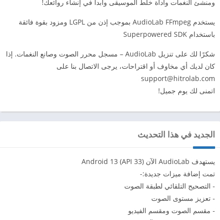
ومنشئ النغمات وأداة خلط الموسيقى وابدأ في إنشاء روائعك!
يستخدم AudioLab FFmpeg بموجب إذن من LGPL ومزود بقوة فائقة
باستخدام Superpowered SDK
شكرًا لك على تنزيل AudioLab – مسجل محرر الصوت وصانع النغمات. إذا
كان لديك أي مخاوف أو اقتراحات، يرجى الاتصال بنا على
support@hitrolab.com
اتمنى لك يوم جميل!
الجديد في هذا التحديث
يستهدف AudioLab الآن Android 13 (API 33)
تمت إضافة ميزات جديدة:-
- التصحيح التلقائي لطبقة الصوت
- تعزيز مستوى الصوت
- مقسم الصوت ومقسم الفيديو