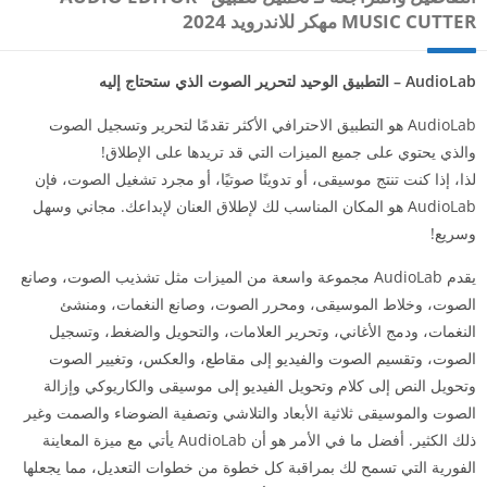
MUSIC CUTTER مهكر للاندرويد 2024
AudioLab – التطبيق الوحيد لتحرير الصوت الذي ستحتاج إليه
AudioLab هو التطبيق الاحترافي الأكثر تقدمًا لتحرير وتسجيل الصوت
والذي يحتوي على جميع الميزات التي قد تريدها على الإطلاق!
لذا، إذا كنت تنتج موسيقى، أو تدوينًا صوتيًا، أو مجرد تشغيل الصوت، فإن
AudioLab هو المكان المناسب لك لإطلاق العنان لإبداعك. مجاني وسهل
وسريع!
يقدم AudioLab مجموعة واسعة من الميزات مثل تشذيب الصوت، وصانع
الصوت، وخلاط الموسيقى، ومحرر الصوت، وصانع النغمات، ومنشئ
النغمات، ودمج الأغاني، وتحرير العلامات، والتحويل والضغط، وتسجيل
الصوت، وتقسيم الصوت والفيديو إلى مقاطع، والعكس، وتغيير الصوت
وتحويل النص إلى كلام وتحويل الفيديو إلى موسيقى والكاريوكي وإزالة
الصوت والموسيقى ثلاثية الأبعاد والتلاشي وتصفية الضوضاء والصمت وغير
ذلك الكثير. أفضل ما في الأمر هو أن AudioLab يأتي مع ميزة المعاينة
الفورية التي تسمح لك بمراقبة كل خطوة من خطوات التعديل، مما يجعلها