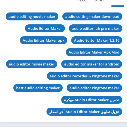
audio editing movie maker
audio editing maker download
Audio Editor Maker
audio editor lab pro maker
Audio Editor Maker apk
Audio Editor Maker 1.2.16
Audio Editor Maker Apk Mod
audio editor movie maker
audio editor maker for android
audio editor recorder & ringtone maker
best audio editing maker
audio editor ringtone maker
تحميل Audio Editor Maker مهكرة
تنزيل تطبيق Audio Editor Maker آخر اصدار