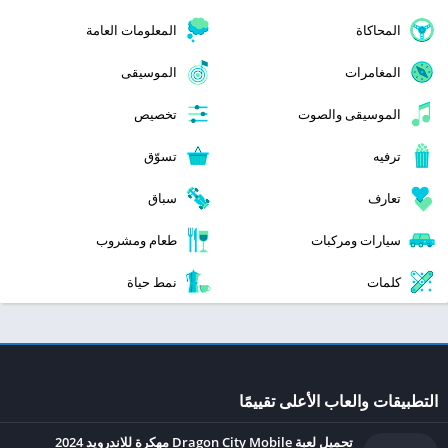
المحاكاة
المعلومات العامة
المغامرات
الموسيقى
الموسيقى والصوت
تخصيص
ترفيه
تسوّق
تعارف
سباق
سيارات ومركبات
طعام ومشروب
كلمات
نمط حياة
التطبيقات والعاب الأعلى تقييمًا
تحميل لعبة Dragon City Mobile مهكرة للاندرويد 2024