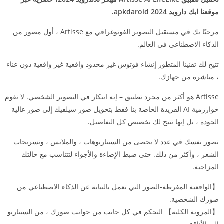
موقعنا ابك دارويد 2024 apkdaroid.
مرحبًا بك في مستقبل التصوير الفوتوغرافي مع Artisse ، أول مصور من
الذكاء الاصطناعي في العالم.
تتيح لك تقنينا المتطور إنشاء فوتوس غير محدود واقعية غير واقعية دون عناء
، مباشرة من جهازك.
Artisse هو أكثر من مجرد تطبيق – إنه ابتكار في التصوير الشخصي. لا تقوم
خوارزمية AI الفريدة الخاصة بنا فقط بتحويل صور سيلفيك إلى صور عالية
الجودة ، بل إنها تتيح لك تخصيص كل التفاصيل.
تصور نفسك في عدد لا يحصى من السيناريوهات ، والملابس ، وتسريحات
الشعر ، وأكثر من ذلك. حتى ضبط الإضاءة والأجواء لتتناسب مع حالتك
المزاجية.
【الواقعية المفرطة-الصور التي تعمل بالنيابة عن الذكاء الاصطناعي من
صورك الشخصية.
【المرونة الكلية】 التحكم في كل جانب من جوانب صورك ، من السيناريو