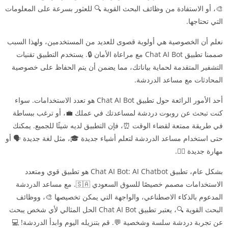
🎨، أو الاستفادة من وظائف البحث القوية 🔍 للعثور بسرعة على المعلومات
التي تحتاجها.
نعلم أن الخصوصية هي أولوية قصوى للعديد من المستخدمين، ولهذا السبب
صممنا تطبيق Chat AI Bot مع مراعاة الأمان 🔒. يستخدم التطبيق تقنيات
التشفير المتقدمة لحماية بياناتك، مما يضمن أن يتم الحفاظ على خصوصية
المحادثات مع مساعد الدردشة.
أحد الأمور الرائعة حول تطبيق Chat AI Bot هو تعدد الاستخدامات. سواء
كنت تبحث عن روبوت دردشة لمساعدتك في عملك 💼، أو ترغب ببساطة
في طريقة ممتعة لقضاء الوقت ⏰، فإن التطبيق لديه شيئًا للجميع. يمكنك
حتى استخدام مساعد الدردشة لتعلم أشياء جديدة 🎓، مثل لغة جديدة 🗣️ أو
مهارة جديدة 🤹‍♀️.
بشكل عام، تطبيق Chat AI Bot: AI Chatbot هو تطبيق قوي ومتعدد
الاستخدامات مصمم خصيصًا للسوق السعودي 🇸🇦. مع مساعد الدردشة
المدعوم بالذكاء الاصطناعي، والواجهة التي يمكن تخصيصها 🎨، ووظائف
البحث القوية 🔍، يعتبر تطبيق Chat AI Bot الحل المثالي لأي شخص يبحث
عن تجربة دردشة سلسة وشخصية 💬. قم بتنزيله اليوم وابدأ الدردشة! 💻