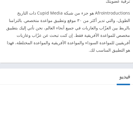
ترقية عضويتك
AfroIntroductions هو جزء من شبكة Cupid Media ذات التاريخ
الطويل، والتي تدير أكثر من ٣٠ موقع وتطبيق مواعدة متخصص. بالتزامنا
بالربط بين العزّاب والعازبات في جميع أنحاء العالم، نحن نأتي إليك بتطبيق
مخصص للمواعدة الأفريقية فقط. إن كنت تبحث عن عزّاب وعازبات
أفريقيين للمواعدة السوداء والمواعدة الأفريقية والمواعدة المختلطة، فهذا
هو التطبيق المناسب لك.
فيديو