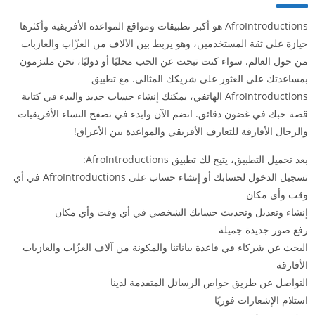
AfroIntroductions هو أكبر تطبيقات ومواقع المواعدة الأفريقية وأكثرها
حيازة على ثقة المستخدمين، وهو يربط بين الآلاف من العزّاب والعازبات
من حول العالم. سواء كنت تبحث عن الحب محليًا أو دوليًا، نحن ملتزمون
بمساعدتك على العثور على شريكك المثالي. مع تطبيق
AfroIntroductions الهاتفي، يمكنك إنشاء حساب جديد والبدء في كتابة
قصة حبك في غضون دقائق. انضم الآن وابدء في تصفح النساء الأفريقيات
والرجال الأفارقة للتعارف الأفريقي والمواعدة بين الأعراق!
بعد تحميل التطبيق، يتيح لك تطبيق AfroIntroductions:
تسجيل الدخول لحسابك أو إنشاء حساب على AfroIntroductions في أي
وقت وأي مكان
إنشاء وتعديل وتحديث حسابك الشخصي في أي وقت وأي مكان
رفع صور جديدة جميلة
البحث عن شركاء في قاعدة بياناتنا والمكونة من آلاف العزّاب والعازبات
الأفارقة
التواصل عن طريق خواص الرسائل المتقدمة لدينا
استلام الإشعارات فوريًا