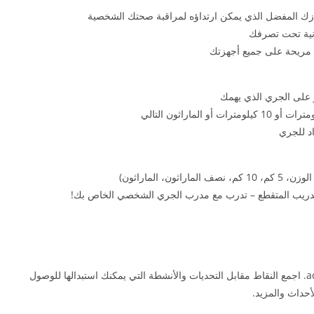
بدنية تحت تصرفك
ة مريحة على جميع أجهزتك
ز على الجري الذي يهمك
اد للجري
 الماراثون)
تدريب المتقطع – تدرب مع مدرب الجري الشخصي الخاص بك!
احصل على مكافآت adidas مع برنامج الولاء adiClub. اجمع النقاط مقابل التحديات والأنشطة التي يمكنك استبدالها للوصول