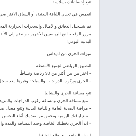
تتبع إحصائياتك بسلاسة.
انغمس في تحدي اللياقة البدنية، أو السباق الافتراضي
قم بتسجيل الدقائق والأميال والسعرات الحرارية المح
مرور الوقت. اتبع الرياضيين الآخرين، وانضم إلى الأن
البدنية اليومي!
ميزات الجري من اديداس
التطبيق الرياضي لجميع الأنشطة
– اختر من بين أكثر من 90 رياضة ونشاطًا
– الجري وركوب الدراجات والسباحة وغيرها. يعد سجل الل
تتبع مسافة الجري والنشاط
– تتبع مسافة الجري ومسافة ركوب الدراجات والمزيد
– مراقبة الصحة العامة واللياقة البدنية وتتبع معدل ض
– تتبع لياقتك اليومية وتحقق من تقدمك أثناء التحسن
– ابدأ الجري بخطتك الخاصة وحدد المسافة والمدة وال
ارتداء التوافق مع نظام التشغيل