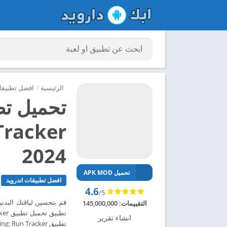
الرئيسية
/
افضل تطبيقات
2024
تحميل APK MOD
افضل تطبيقات اندرويد
4.6
/5
قم بتحسين لياقتك البدن
التقييمات:
145,000,000
انشاء تقرير
تطبيق adidas Running: Run Tracker مهكر للاندرويد 2024 – ابك دارويد