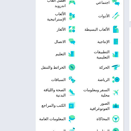
افضل العاب
اجتماعي
اندرويد
الألعاب
الأدوات
الإستراتيجية
الألعاب البسيطة
الألغاز
الإنتاجية
الاتصال
التطبيقات
التعليم
التعليمية
الحركة
الخرائط والتنقل
الرياضة
السباقات
السفر ومعلومات
الصحة واللياقة
محلية
البدنية
الصور
الكتب والمراجع
الفوتوغرافية
المحاكاة
المعلومات العامة