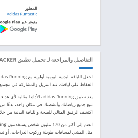
المطور
Adidas Runtastic‏
متوفر عبر Google Play
التفاصيل والمراجعة لـ تحميل تطبيق ADIDAS RUNNING: RUN TRACKER مهكر للاندرويد 2024
الحفاظ على لياقتك عند التنزيل والمشاركة في مجتمع ال
يعد تطبيق adidas Running الأدا
تتبع جميع رياضاتك وأنشطتك في مكان واحد، بدءًا من 
اكتشف الرفيق المثالي للصحة واللياقة البدنية من خل
مثل المشي لمسافات طويلة وركوب الدراجات، أو تدريب ا