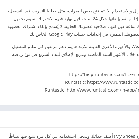
adid من Runtastic مجاني للتنزيل والاستخدام. لا يتم فتح بعض الميزات، مثل خطط التدريب قيد التشغيل،
إلا عند شراء عضوية مميزة. يتم تجديد عضويتك تلقائيًا إذا لم تقم بإلغائها خلال 24 ساعة قبل نهاية فترة الاشتراك. سيتم تحميل
تجديد عضويتك المميزة على حسابك لمدة تصل إلى 24 ساعة قبل انتهاء صلاحية عضويتك الحالية. لا يُسمح بإلغاء اشتراك العضوية
مميزة في إعدادات حساب Google Play الخاص بك.
**متوفر على الهاتف المحمول ونظام التشغيل Wear OS والأجهزة الأخرى القابلة للارتداء. يتم دعم مربعين في نظام التشغيل
حرزته خلال الأشهر الستة الماضية ومربع الإطلاق للبدء السريع في نوع رياضة
لقد أضفنا أكثر من 1600 موديل جديد للأحذية إلى ميزة My Shoes! أضف حذائك وسجل استخدامه في كل مرة تتتبع فيها نشاطًا