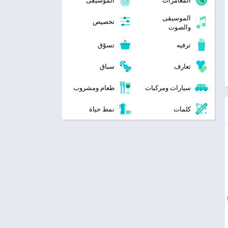
المغامرات
الموسيقى
الموسيقى
تخصيص
والصوت
ترفيه
تسوّق
تعارف
سباق
سيارات ومركبات
طعام ومشروب
كلمات
نمط حياة