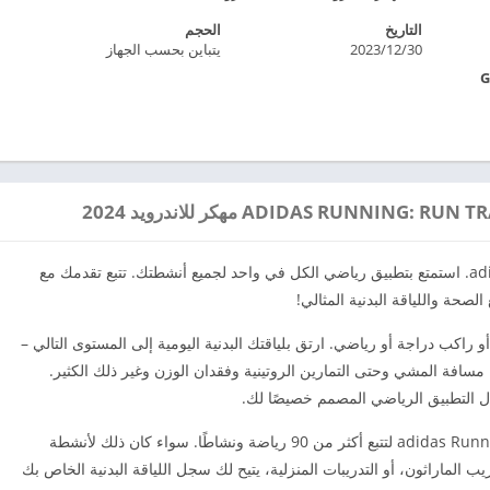
التاريخ
الحجم
2023/12/30
يتباين بحسب الجهاز
اجعل اللياقة البدنية اليومية أولوية مع adidas Running. استمتع بتطبيق رياضي الكل في واحد لجميع أنشطتك. تتبع تقدمك مع
صحة واللياقة البدنية المثالي!
ة المثالية لأي عداء أو راكب دراجة أو رياضي. ارتق بلياقتك البدنية اليومية إلى المستوى التالي –
مسافة المشي وحتى التمارين الروتينية وفقدان الوزن وغير ذلك الكثير.
ال التطبيق الرياضي المصمم خصيصًا لك.
انضم إلى أكثر من 170 مليون شخص يستخدمون adidas Running لتتبع أكثر من 90 رياضة ونشاطًا. سواء كان ذلك لأنشطة
لماراثون، أو التدريبات المنزلية، يتيح لك سجل اللياقة البدنية الخاص بك