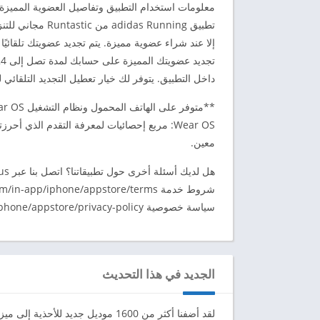
معلومات استخدام التطبيق وتفاصيل العضوية المميزة
تطبيق as Running
داخل التطبيق. يتوفر لك خيار تعطيل التجديد التلقائي لعضويتك ال
Wear OS: مربع إحصائيات لمعرفة التقدم الذي أ
معين.
هل لديك أسئلة أخرى حول تطبيقاتنا؟ اتصل بنا عبر https://help.runtastic.com/hc/en-us
شروط خدمة Runtastic: https://www.runtastic.com/in-app/iphone/appstore/terms
سياسة خصوصية Runtastic: http://www.runtastic.com/in-app/iphone/appstore/privacy-policy
الجديد في هذا التحديث