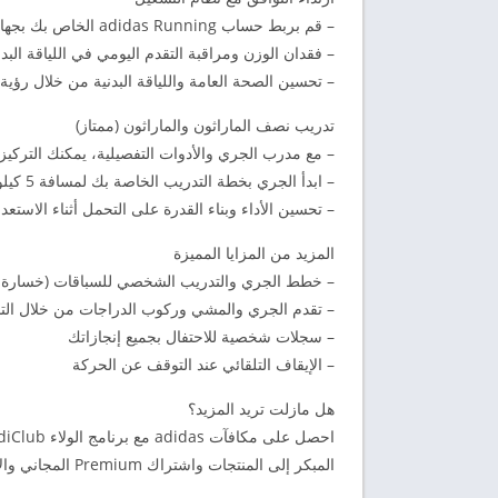
– قم بربط حساب adidas Running الخاص بك بجهازك المفضل الذي يمكن ارتداؤه لمراقبة صحتك الشخصية
– فقدان الوزن ومراقبة التقدم اليومي في اللياقة ال
– تحسين الصحة العامة واللياقة البدنية من خلال رؤي
تدريب نصف الماراثون والماراثون (ممتاز)
– مع مدرب الجري والأدوات التفصيلية، يمكنك التركي
– ابدأ الجري بخطة التدريب الخاصة بك لمسافة 5 كيلومترات أو 10 كيلومترات أو الماراثون التالي
– تحسين الأداء وبناء القدرة على التحمل أثناء الاستعد
المزيد من المزايا المميزة
– خطط الجري والتدريب الشخصي للسباقات (خسارة الوزن، 5 كم، 10 كم، نصف الماراثون،
– تقدم الجري والمشي وركوب الدراجات من خلال ال
– سجلات شخصية للاحتفال بجميع إنجازاتك
– الإيقاف التلقائي عند التوقف عن الحركة
هل مازلت تريد المزيد؟
المبكر إلى المنتجات واشتراك Premium المجاني والأحداث والمزيد.