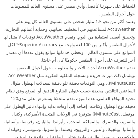
للحفاظ على شهرتنا كأفضل وأدق مصدر على مستوى العالم للمعلومات
حول أحوال الطقس.
يعتمد أكثر من نحو 1.5 مليار شخص على مستوى العالم كل يوم على
AccuWeather لمساعدتهم في التخطيط لحياتهم، وحماية أعمالهم التجارية،
وتحقيق أقصى استفادة من اليوم. وتقدم AccuWeather توقعات لا مثيل لها
لأحوال الطقس بأكثر من 100 لغة ولهجة مع Superior Accuracy™ لكل
المواقع على مستوى العالم – وتغطي خدماتها مواقع يفوق عددها أي مصدر
أخر للتعرف على أحوال الطقس حكوميًا كان أم خاصًا.
تقدم AccuWeather أحدث الأخبار والمعلومات حول أحوال الطقس،
ويشمل ذلك ميزات فريدة ومسجلة الملكية الفكرية مثل AccuWeather
MinuteCast®، وهي التوقعات دقيقة تلو دقيقة لمعدلات الهطول طوال
الساعتين التاليتين محددة حسب عنوان الشارع الدقيق أو الموقع وفق نظام
تحديد المواقع العالمي. هذه الميزة تقدم ملخصًا يستعرض على مدى120
دقيقة نوع الهطول وكثافته، إضافة إلى أوقات بداية وإنتهاء تأثير الهطول على
موقعك. MinuteCast® متوفرة في الولايات المتحدة الأميركية، وكندا،
والسويد، والدنمرك، والمملكة المتحدة، وأيرلندا، واليابان، وفرنسا، وأسبانيا،
وألمانيا، وبلجيكا، وأندورا، والنرويج، وفنلندا، وأستونيا، وسويسرا، وهولندا،
ولوكسمبورج، وجبل طارق، وليختنشتاين، إضافة إلى قائمة متزايدة من