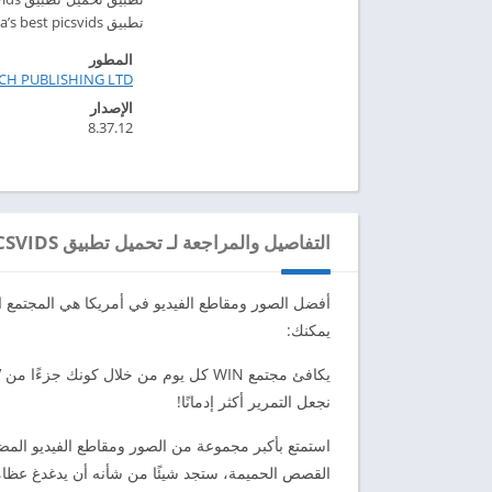
تطبيق ABPV America’s best picsvids مهكر للاندرويد 2024 – ابك دارويد
المطور
ECH PUBLISHING LTD
الإصدار
8.37.12
التفاصيل والمراجعة لـ تحميل تطبيق ABPV AMERICA’S BEST PICSVIDS مهكر للاندرويد 2024
يمكنك:
نجعل التمرير أكثر إدمانًا!
القصص الحميمة، ستجد شيئًا من شأنه أن يدغدغ عظام