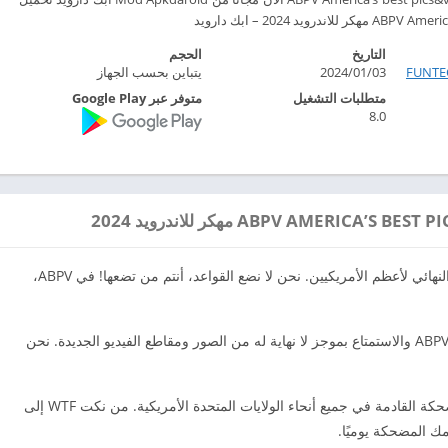
التاريخ
الحجم
FUNT‏
2024/01/03
يتباين بحسب الجهاز
متطلبات التشغيل
متوفر عبر Google Play
8.0
أفضل الصور ومقاطع الفيديو في أمريكا هي المجتمع النهائي لأعظم الأمريكيين. نحن لا نضع القواعد، أنتم من تضعها! في ABPV،
يكافئ مجتمع WIN كل يوم من خلال كونك جزءًا من ABPV والاستمتاع بموجز لا نهاية له من الصور ومقاطع الفيديو الجديدة. نحن
استمتع بأكبر مجموعة من الصور ومقاطع الفيديو المضحكة القادمة في جميع أنحاء الولايات المتحدة الأمريكية. من نكت WTF إلى
ك المضحكة يوميًا.