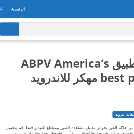
الرئيسية
اف
تحميل تطبيق ABPV America’s
best picsvids مهكر للاندرويد
قات اندرويد
نك من خلاله الفوز بجوائز مقابل مشاهدة الصور ومقاطع الفيديو فقط. قم بتحميل
تطبيق تحميل تطبيق ABPV America’s best pics&vids الآن مجاناً من Mod Apkdaroid ابك دارويد تحميل