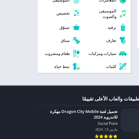
المغامرات
الموسيقى
الموسيقى
تخصيص
والصوت
ترفيه
تسوّق
تعارف
سباق
سيارات ومركبات
طعام ومشروب
كلمات
نمط حياة
طبيقات والعاب الأعلى تقييمًا
تحميل لعبة Dragon City Mobile مهكرة
للاندرويد 2024
Social Point‏
مارس 13, 2024