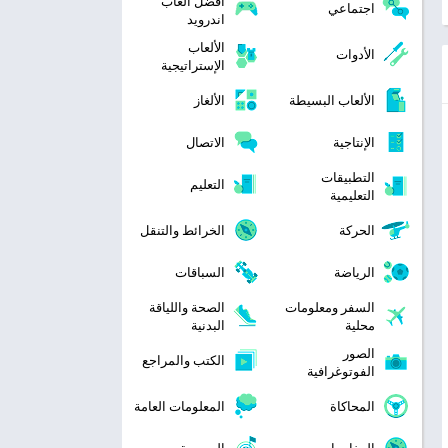
افضل العاب
اجتماعي
اندرويد
الألعاب
الأدوات
الإستراتيجية
الألعاب البسيطة
الألغاز
الإنتاجية
الاتصال
التطبيقات
التعليم
التعليمية
الحركة
الخرائط والتنقل
الرياضة
السباقات
السفر ومعلومات
الصحة واللياقة
محلية
البدنية
الصور
الكتب والمراجع
الفوتوغرافية
المحاكاة
المعلومات العامة