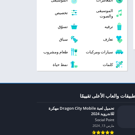
المغامرات
الموسيقى
الموسيقى
تخصيص
والصوت
ترفيه
تسوّق
تعارف
سباق
سيارات ومركبات
طعام ومشروب
كلمات
نمط حياة
طبيقات والعاب الأعلى تقييمًا
تحميل لعبة Dragon City Mobile مهكرة
للاندرويد 2024
Social Point‏
مارس 13, 2024