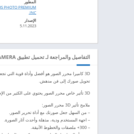
المطور
US PHOTO PREMIUM
INC.‏
الإصدار
5.11.2023
التفاصيل والمراجعة لـ تحميل تطبيق 3D CAMERA مهكر للاندرويد 2024
3D كاميرا محرر الصور هو أفضل وأداة قوية التي تجع
تحويل صورك إلى فن مدهش.
3D تأثير خاص محرر الصور يحتوي على الكثير من الإطارات المصممة التي تمزج على صورتك لتوليد تأثير 3D.
ملامح تأثير 3D محرر الصور:
– من السهل جعل صورتك مع أداة تحرير الصور.
– اجهة المستخدم ودية، مذهلة وأحدث آثار الصورة.
– 300+ ملصقات والخطوط الأنيقة.