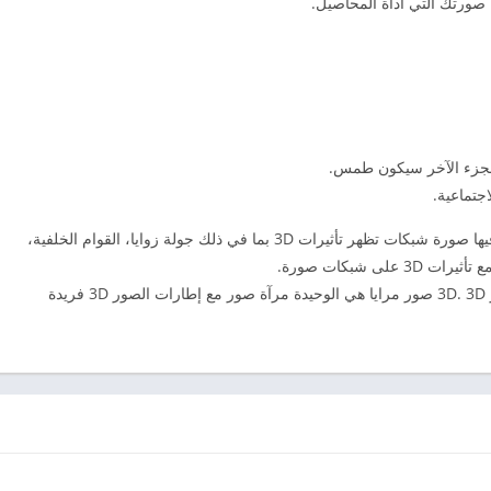
صورتك التي أداة المحاصيل.
والجزء الآخر سيكون طمس.
3D صور شبكات – إنشاء صور شبكات مع 3D عرض فيها صورة شبكات تظهر تأثيرات 3D بما في ذلك جولة زوايا، القوام الخلفية،
 شبكات صورة.
3D صور مرايا – إنشاء صور مرايا التي تظهر آثار صور 3D. 3D صور مرايا هي الوحيدة مرآة صور مع إطارات الصور 3D فريدة