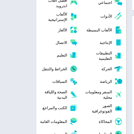
افضل العاب
اجتماعي
اندرويد
الألعاب
الأدوات
الإستراتيجية
الألعاب البسيطة
الألغاز
الإنتاجية
الاتصال
التطبيقات
التعليم
التعليمية
الحركة
الخرائط والتنقل
الرياضة
السباقات
السفر ومعلومات
الصحة واللياقة
محلية
البدنية
الصور
الكتب والمراجع
الفوتوغرافية
المحاكاة
المعلومات العامة