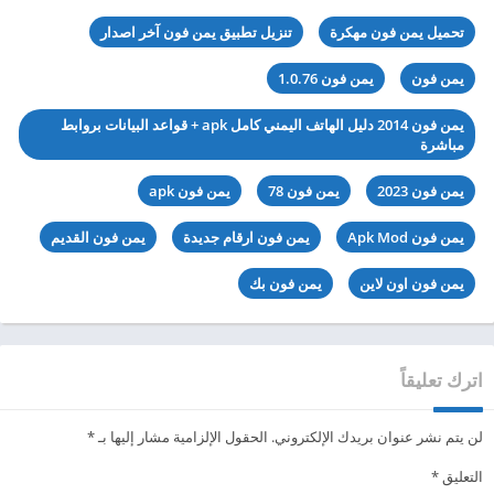
تحميل يمن فون مهكرة
تنزيل تطبيق يمن فون آخر اصدار
يمن فون
يمن فون 1.0.76
يمن فون 2014 دليل الهاتف اليمني كامل apk + قواعد البيانات بروابط
مباشرة
يمن فون 2023
يمن فون 78
يمن فون apk
يمن فون Apk Mod
يمن فون ارقام جديدة
يمن فون القديم
يمن فون اون لاين
يمن فون بك
اترك تعليقاً
لن يتم نشر عنوان بريدك الإلكتروني.
الحقول الإلزامية مشار إليها بـ
*
التعليق
*