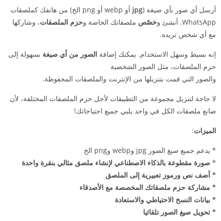
أرسل أي صور بأي صيغة (
jpg
أو webp أو png الخ) من هاتفك كملصقات
WhatsApp. أنشئ و
خصّص
ملصقاتك الخاصة و
حزم الملصقات
، وشاركها
مع أي شخص تريده.
إنه بسيط وسهل الاستخدام. يمكنك إضافة
الصور من أي صيغة
بسهولة إلى
حزم الملصقات، مثل الصور الشخصية
والصور التي قمت بتنزيلها من الإنترنت والملصقات المحفوظة.
لا حاجة لتنزيل مجموعة من التطبيقات لأجل حزم الملصقات المختلفة، لأن
صانع ملصقات الكل في واحد يلبي جميع احتياجاتك!
الميزات
:
* يدعم جميع صيغ الصور jpg وwebp وpng الخ
*
صورة مقطوعة بالذكاء الاصطناعي لإنشاء ملصق مثالي بنقرة واحدة
*
أضف نص ورموز تعبيرية إلى الملصق
* مشاركة حزم ملصقاتك المخصصة مع الأصدقاء
* بيانات النسخ الاحتياطي والاستعادة
* تحويل صيغ الصور تلقائيا