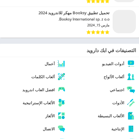
تحميل تطبيق Booksy مهكر للاندرويد 2024
Booksy International sp. z o.o.‏
مارس 15, 2024
التصنيفات في ابك دارويد
أدوات الفيديو
أعمال
ألعاب الألواح
ألعاب الكلمات
اجتماعي
افضل العاب اندرويد
الأدوات
الألعاب الإستراتيجية
الألعاب البسيطة
الألغاز
الإنتاجية
الاتصال