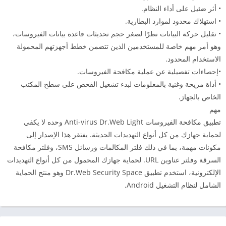
• أثر ضئيل على أداء النظام.
• استهلاك محدود لموارد البطارية.
• تقليل حركة البيانات نظرًا لصغر حجم تحديثات قاعدة بيانات الفيروسات،
وهو أمر مهم خاصة للمستخدمين الذين تتضمن خطط أجهزتهم المحمولة
الاستخدام المحدود.
•إحصاءات تفصيلية عن عملية مكافحة الفيروسات.
• أداة مريحة وغنية بالمعلومات لبدء تشغيل الفحص على سطح المكتب
الخاص بالجهاز.
مهم
تطبيق مكافحة الفيروسات Anti-virus Dr.Web Light وحده لا يكفي
لحماية جهازك من كل أنواع التهديدات الحديثة. يفتقر هذا الإصدار إلى
مكونات مهمة، بما في ذلك فلتر المكالمات ورسائل SMS، وفلتر مكافحة
السرقة وفلتر عناوين URL. لحماية جهازك المحمول من كل أنواع التهديدات
الإلكترونية، استخدم تطبيق Dr.Web Security Space وهو منتج الحماية
الشامل لنظام التشغيل Android.