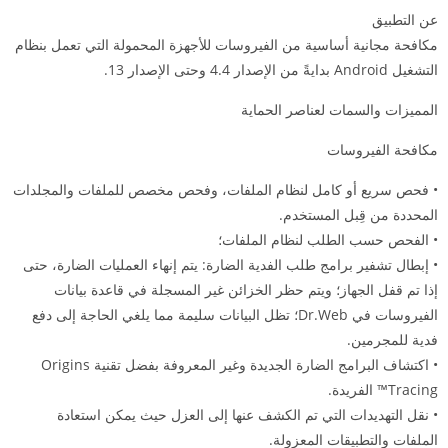
عن التطبيق
مكافحة مجانية أساسية من الفيروسات للأجهزة المحمولة التي تعمل بنظام
التشغيل Android بدايةً من الإصدار 4.4 وحتى الإصدار 13.
المميزات والسمات لعناصر الحماية
مكافحة الفيروسات
• فحص سريع أو كامل لنظام الملفات، وفحص مخصص للملفات والمجلدات
المحددة من قِبل المستخدم.
• الفحص حسب الطلب لنظام الملفات؛
• إبطال تشفير برامج طلب الفدية الضارة: يتم إنهاء العمليات الضارة، حتى
إذا تم قفل الجهاز؛ ويتم حظر الخزائن غير المسجلة في قاعدة بيانات
الفيروسات في Dr.Web؛ تظل البيانات سليمة مما يلغي الحاجة إلى دفع
فدية للمجرمين.
• اكتشاف البرامج الضارة الجديدة وغير المعروفة بفضل تقنية Origins
Tracing™ الفريدة.
• نقل التهديدات التي تم الكشف عنها إلى العزل حيث يمكن استعادة
الملفات والتطبيقات المعزولة.