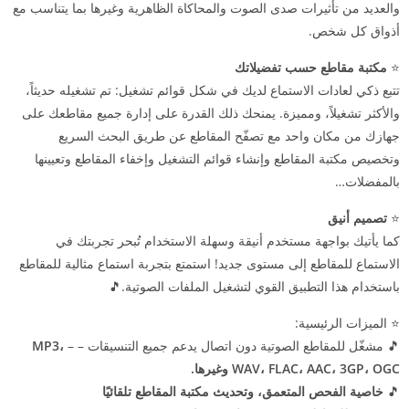
والعديد من تأثيرات صدى الصوت والمحاكاة الظاهرية وغيرها بما يتناسب مع
أذواق كل شخص.
⭐
مكتبة مقاطع حسب تفضيلاتك
تتبع ذكي لعادات الاستماع لديك في شكل قوائم تشغيل: تم تشغيله حديثاً،
والأكثر تشغيلاً، ومميزة. يمنحك ذلك القدرة على إدارة جميع مقاطعك على
جهازك من مكان واحد مع تصفّح المقاطع عن طريق البحث السريع
وتخصيص مكتبة المقاطع وإنشاء قوائم التشغيل وإخفاء المقاطع وتعيينها
بالمفضلات…
⭐️
تصميم أنيق
كما يأتيك بواجهة مستخدم أنيقة وسهلة الاستخدام تُبحر تجربتك في
الاستماع للمقاطع إلى مستوى جديد! استمتع بتجربة استماع مثالية للمقاطع
باستخدام هذا التطبيق القوي لتشغيل الملفات الصوتية.🎵
⭐️ الميزات الرئيسية:
🎵 مشغّل للمقاطع الصوتية دون اتصال يدعم جميع التنسيقات – –
MP3،
WAV، FLAC، AAC، 3GP، OGC وغيرها.
🎵
خاصية الفحص المتعمق، وتحديث مكتبة المقاطع تلقائيًا