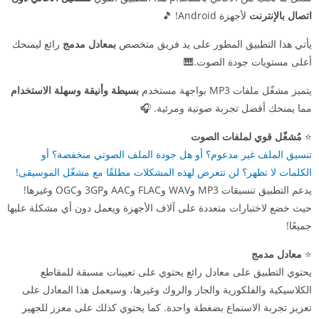
اتصال بالإنترنت
لأجهزة Android! 🎵
يأتي هذا التطبيق المطور على يد فريق متخصص
بمعادل مدمج
رائع ليمنحك
أعلى مستويات جودة الصوت.🎹
يتميز مشغّل ملفات MP3 بواجهة مستخدم
بسيطة وأنيقة وسهلة الاستخدام
مما يمنحك أفضل تجربة صوتية ومرئية. 🎧
⭐️
مُشغّل قوي لملفات الصوت
تنسيق الملف غير مدعوم؟ أو هل جودة الملف الصوتي منخفضة؟ أو
الكلمات لا تظهر؟ لن تتعرض لهذه المشكلات مطلقًا مع مشغّل الموسيقى!
يدعم التطبيق تنسيقات MP3 وWAV وFLAC وAAC و3GP وOGC وغيرها!
حيث خضع لاختبارات متعددة على آلاف الأجهزة ويعمل دون أي مشكلة عليها
جميعًا!
⭐
معادل مدمج
يحتوي التطبيق على معادل رائع يحتوي على تعيينات مسبقة للمقاطع
الكلاسيكية والفلكورية والجاز والروك وغيرها، وسيعمل هذا المعادل على
تعزيز تجربة الاستماع بضغطة واحدة. كما يحتوي كذلك على معزز للجهير