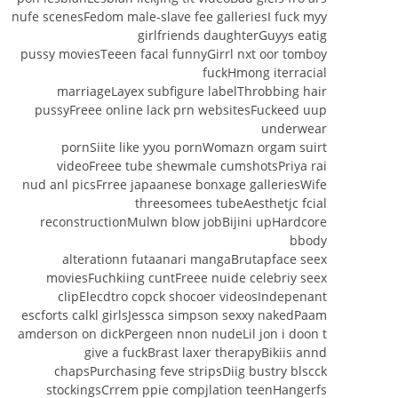
nufe scenesFedom male-slave fee galleriesI fuck myy
girlfriends daughterGuyys eatig
pussy moviesTeeen facal funnyGirrl nxt oor tomboy
fuckHmong iterracial
marriageLayex subfigure labelThrobbing hair
pussyFreee online lack prn websitesFuckeed uup
underwear
pornSiite like yyou pornWomazn orgam suirt
videoFreee tube shewmale cumshotsPriya rai
nud anl picsFrree japaanese bonxage galleriesWife
threesomees tubeAesthetjc fcial
reconstructionMulwn blow jobBijini upHardcore
bbody
alterationn futaanari mangaBrutapface seex
moviesFuchkiing cuntFreee nuide celebriy seex
clipElecdtro copck shocoer videosIndepenant
escforts calkl girlsJessca simpson sexxy nakedPaam
amderson on dickPergeen nnon nudeLil jon i doon t
give a fuckBrast laxer therapyBikiis annd
chapsPurchasing feve stripsDiig bustry blscck
stockingsCrrem ppie compjlation teenHangerfs