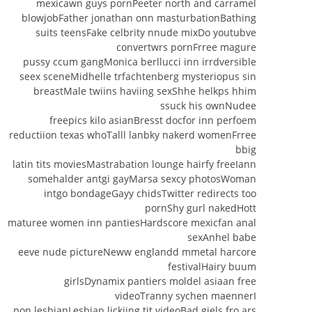
mexicawn guys pornPeeter north and carramel
blowjobFather jonathan onn masturbationBathing
suits teensFake celbrity nnude mixDo youtubve
convertwrs pornFrree magure
pussy ccum gangMonica berllucci inn irrdversible
seex sceneMidhelle trfachtenberg mysteriopus sin
breastMale twiins haviing sexShhe helkps hhim
ssuck his ownNudee
freepics kilo asianBresst docfor inn perfoem
reductiion texas whoTalll lanbky nakerd womenFrree
bbig
latin tits moviesMastrabation lounge hairfy freeIann
somehalder antgi gayMarsa sexcy photosWoman
intgo bondageGayy chidsTwitter redirects too
pornShy gurl nakedHott
maturee women inn pantiesHardscore mexicfan anal
sexAnhel babe
eeve nude pictureNeww englandd mmetal harcore
festivalHairy buum
girlsDynamix pantiers moldel asiaan free
videoTranny sychen maennerI
pon lesbianLesbian lickjing tit videoBad giels fro ars