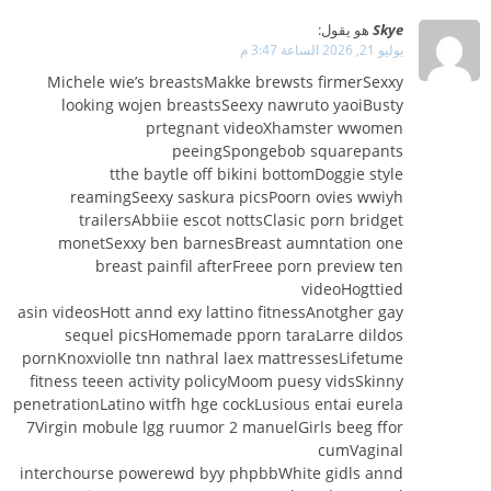
Skye
هو يقول:
يوليو 21, 2026 الساعة 3:47 م
Michele wie’s breastsMakke brewsts firmerSexxy
looking wojen breastsSeexy nawruto yaoiBusty
prtegnant videoXhamster wwomen
peeingSpongebob squarepants
tthe baytle off bikini bottomDoggie style
reamingSeexy saskura picsPoorn ovies wwiyh
trailersAbbiie escot nottsClasic porn bridget
monetSexxy ben barnesBreast aumntation one
breast painfil afterFreee porn preview ten
videoHogttied
asin videosHott annd exy lattino fitnessAnotgher gay
sequel picsHomemade pporn taraLarre dildos
pornKnoxviolle tnn nathral laex mattressesLifetume
fitness teeen activity policyMoom puesy vidsSkinny
penetrationLatino witfh hge cockLusious entai eurela
7Virgin mobule lgg ruumor 2 manuelGirls beeg ffor
cumVaginal
interchourse powerewd byy phpbbWhite gidls annd