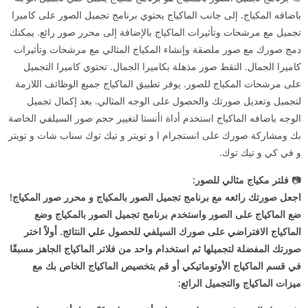
باضافه المكياج. إلى جانب الماكياج يحتوي برنامج تجميل الصور على كاميرا
تجميل مع مرشحات وتأثيرات الماكياج بالإضافة إلى محرر صور رائع. يمكنك
دمج صورك مع صور ملصقة وإنشاء المكياج المثالي مع مرشحات وتأثيرات
كاميرا الجمال. التقط صور مذهلة بكاميرا الجمال. تحتوي كاميرا التجميل
على مرشحات المكياج للصور. يوفر تطبيق الماكياج جميع الوظائف اللازمة
لتجميل وتعديل صورتك والحصول على الوجه المثالي. بعد إكمال تجميل
الوجه باضافه الماكياج استخدم أداة iأنستا لتغيير حجم صور السيلفي الخاصة
بك ومشاركة صورك على انستجرام ا و تويتر و تيك توك سناب شات و تويتر
و في كي و تيك توك.
📷
فلتر مكياج مثالي للصور:
اجعل صورتك رائعه مع برنامج تجميل الصور بالمكياج و محرر صور المكياج!
ضع الماكياج على الصور واستخدم برنامج تجميل الصور بالمكياج وضع
الماكياج الافتراضي على صورك السيلفي للحصول علي النتائج. أولاً اختر
صورتك المفضلة لتجميلها ثم استخدام واحد من فلاتر الماكياج الجاهز مسبقًا
في قسم الماكياج الأوتوماتيكي أو قم بتخصيص الماكياج الخاص بك مع
ميزات الماكياج والتجميل الرائع: