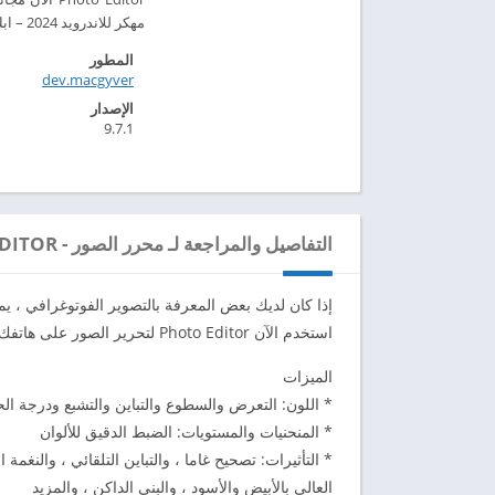
مهكر للاندرويد 2024 – ابك دارويد
المطور
dev.macgyver‏
الإصدار
9.7.1
التفاصيل والمراجعة لـ محرر الصور - PHOTO EDITOR
إذا كان لديك بعض المعرفة بالتصوير الفوتوغرافي ، يمكنك القيا‬
استخدم الآن Photo Editor لتحرير الصور على هاتفك المحمول تمامًا كما تفعل على جهاز الكمبيوتر.‬
الميزات‬
* اللون: التعرض والسطوع والتباين والتشبع ودرجة ال‬
* المنحنيات والمستويات: الضبط الدقيق للألوان‬
* التأثيرات: تصحيح غاما ، والتباين التلقائي ، والنغمة ال
العالي بالأبيض والأسود ، والبني الداكن ، والمزيد‬