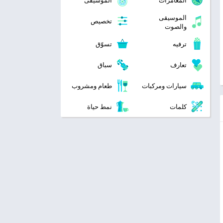
المغامرات
الموسيقى
الموسيقى
تخصيص
والصوت
ترفيه
تسوّق
تعارف
سباق
سيارات ومركبات
طعام ومشروب
كلمات
نمط حياة