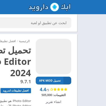
الرئيسية
/
افضل تطبيقات
تحميل تط
2024
9.7.1
تحميل APK MOD
4.4
/5
افضل تطبيقات اندرويد
التقييمات:
505,000
hoto Editor
انشاء تقرير