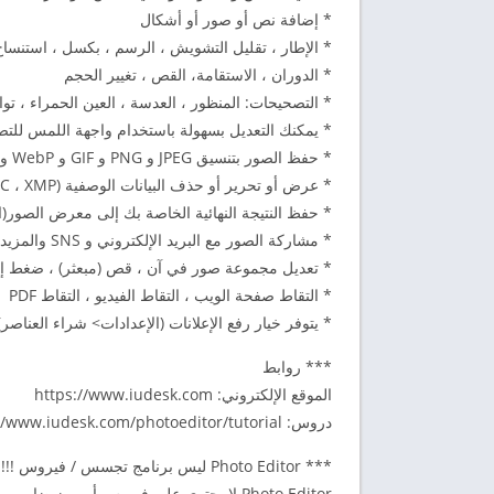
* إضافة نص أو صور أو أشكال‬
* الإطار ، تقليل التشويش ، الرسم ، بكسل ، استنسا‬
* الدوران ، الاستقامة، القص ، تغيير الحجم‬
* التصحيحات: المنظور ، العدسة ، العين الحمراء ، توا‬
* يمكنك التعديل بسهولة باستخدام واجهة اللمس للتصغ‬
* حفظ الصور بتنسيق JPEG و PNG و GIF و WebP و PDF‬
* عرض أو تحرير أو حذف البيانات الوصفية (EXIF ، IPTC ، XMP)‬
* حفظ النتيجة النهائية الخاصة بك إلى معرض الصور(ال‬
* مشاركة الصور مع البريد الإلكتروني و SNS والمزيد‬
* تعديل مجموعة صور في آن ، قص (مبعثر) ، ضغط إلى ZIP ، إنشاء PDF ، صور متحرك‬
* التقاط صفحة الويب ، التقاط الفيديو ، التقاط PDF
* يتوفر خيار رفع الإعلانات (الإعدادات> شراء العناصر)‬
*** روابط‬
الموقع الإلكتروني: https://www.iudesk.com‬
دروس: https://www.iudesk.com/photoeditor/tutorial‬
*** Photo Editor ليس برنامج تجسس / فيروس !!!‬
Photo Editor لا يحتوي على فيروس أو رمز ضار.‬