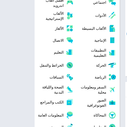
افضل العاب
اجتماعي
اندرويد
الألعاب
الأدوات
الإستراتيجية
الألعاب البسيطة
الألغاز
الإنتاجية
الاتصال
التطبيقات
التعليم
التعليمية
الحركة
الخرائط والتنقل
الرياضة
السباقات
السفر ومعلومات
الصحة واللياقة
محلية
البدنية
الصور
الكتب والمراجع
الفوتوغرافية
المحاكاة
المعلومات العامة