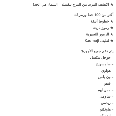
★ اكتشف المزيد من المرح بنفسك – السماء هي الحد!
أكثر من 100 خط ورمز لك:
★ خطوط أنيقة
★ رموز باردة
★ الرموز التعبيرية
★ لطيف Kaomoji
يتم دعم جميع الأجهزة:
– جوجل بيكسل
– سامسونج
– هواوي
– ون بلس
– فيفو
– ممن لهم
– شاومى
– ريدمي
– هاوتكنو
– إنفينيكس