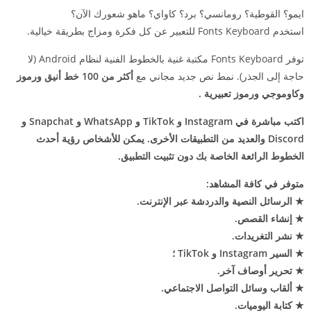
ايمو؟ القوطية؟ رومانسي؟ برد؟ كاواي؟ ماهو شعورك الآن؟
استخدم Fonts Keyboard للتعبير عن كل فكرة ومزاج بطريقة خيالية.
توفر Fonts Keyboard مكتبة غنية بالخطوط الفنية لنظام Android (لا
حاجة إلى الجذر). نمط نص جديد مجاني مع
أكثر من 100 خط أنيق ورموز
وكاوموجي ورموز تعبيرية .
اكتب مباشرة في Instagram و TikTok و WhatsApp و Snapchat و
Discord والعديد من التطبيقات الأخرى. يمكن للأشخاص رؤية أحدث
الخطوط الرائعة الخاصة بك دون تثبيت التطبيق.
متوفر في كافة المشاهد:
★ الرسائل النصية والدردشة عبر الإنترنت.
★ إنشاء القصص.
★ نشر التغريدات.
★ السير Instagram و TikTok ؛
★ تحرير أوصاف آخر.
★ ألقاب وسائل التواصل الاجتماعي.
★ كتابة اليوميات.