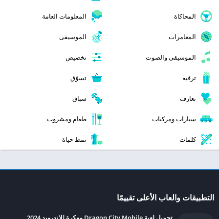
المحاكاة
المعلومات العامة
المغامرات
الموسيقى
الموسيقى والصوت
تخصيص
ترفيه
تسوّق
تعارف
سباق
سيارات ومركبات
طعام ومشروب
كلمات
نمط حياة
التطبيقات والعاب الأعلى تقييمًا
تحميل لعبة Dragon City Mobile مهكرة للاندرويد 2024