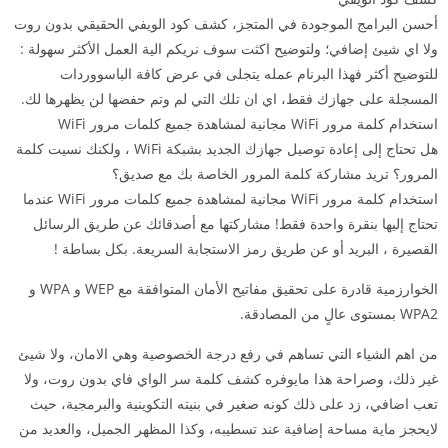
أحسن البرامج الموجودة في المتجز، كشف كود الويفي الحقيقي بدون روت
ولا اي شيئ إضافي؛ ولتوضيح اكثت سوف نريكم الية العمل الأكثر سهولة :
للتوضيح أكثر فهذا البرنام عمله يتجلى في عرض كافة الباسووردات
المسجلة على جهازك فقط، اي ان تلك التي لم وتم حفضها لن يظهرها لك.
استخدام كلمة مرور WiFi مجانية لمشاهدة جميع كلمات مرور WiFi
هل تحتاج إلى إعادة توصيل جهازك الجديد بشبكة WiFi ، ولكنك نسيت كلمة
المرور؟ تريد مشاركة كلمة المرور الخاصة بك مع صديق؟
استخدام كلمة مرور WiFi مجانية لمشاهدة جميع كلمات مرور WiFi عندما
تحتاج إليها بنقرة واحدة فقط! مشاركتها مع أصدقائك عن طريق الرسائل
القصيرة ، البريد أو عن طريق رمز الاستجابة السريعة. بكل بساطة !
الخوارزمية قادرة على تحقيق مفاتيح الأمان المتوافقة مع WEP و WPA و
WPA2 بمستوى عالٍ من المصادقة.
من اهم الشياء التي تساهم في رفع درجة الخصوصية وهي الامان، ولا شيئ
غير ذلك، وصراحة هذا مايوفره كشف كلمة سر الواي فاي بدون روت، ولا
تعب اضافي، زد على ذلك كونه صغير في بنيته التكوينية والبرمجية، حيث
لايحجز ماية مساحة إضافية عند تسطيبه، وكذا المظهر الجميل، والعديد من