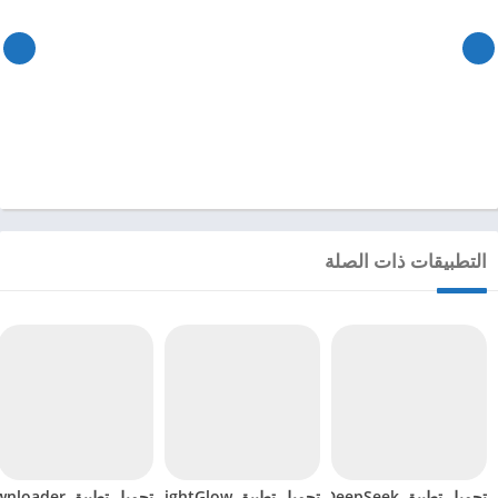
التطبيقات ذات الصلة
تحميل تطبيق DeepSeek مهكر للاندرويد 2025
تحميل تطبيق BrightGlow مهكر للاندرويد 2024
تحميل تطبيق mp4 video downloader مهكر للاندرويد 2024