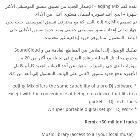
نقدم لكم edjing Mix – الإصدار الجديد من تطبيق منسق الموسيقى الأكثر
شهرة – الذي أعيد تطويره لضمان مستوى أعلى من الأداء.
تم تصميم edjing Mix بالشراكة مع محترفي تنسيق الموسيقى, حيث يحول
جهازك إلى إعداد منسق موسيقى حقيقي ويمد حدود تنسيق الأغاني على
الهاتف المحمول, مما يوفر حرية إبداعية غير محدودة.
يمكنك الوصول إلى الملايين من المقاطع القادمة من و SoundCloud
وجميع مجلداتك المحلية وإعادة المزج في لحظة مع أكثر من 20 من
مؤثرات الدي جي والميزات. ناهيك عن آخذ العينات الجديد كلياً وتكامل
الأجهزة لدفع حدود تنسيق الأغاني على الهاتف المحمول إلى أبعد من ذلك.
* ‘edjing Mix offers the same capability of a pro DJ software
except with the convenience of being on a device that fits in a
pocket.’ – DJ Tech Tools
* ‘A super portable digital setup’ – DJ Worx
Remix +50 million tracks
– Music library (access to all your local music)