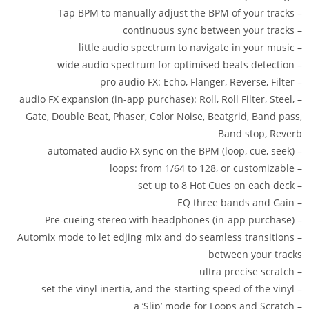
– Tap BPM to manually adjust the BPM of your tracks
– continuous sync between your tracks
– little audio spectrum to navigate in your music
– wide audio spectrum for optimised beats detection
– pro audio FX: Echo, Flanger, Reverse, Filter
– audio FX expansion (in-app purchase): Roll, Roll Filter, Steel,
Gate, Double Beat, Phaser, Color Noise, Beatgrid, Band pass,
Band stop, Reverb
– automated audio FX sync on the BPM (loop, cue, seek)
– loops: from 1/64 to 128, or customizable
– set up to 8 Hot Cues on each deck
– EQ three bands and Gain
– Pre-cueing stereo with headphones (in-app purchase)
– Automix mode to let edjing mix and do seamless transitions
between your tracks
– ultra precise scratch
– set the vinyl inertia, and the starting speed of the vinyl
– a ‘Slip’ mode for Loops and Scratch