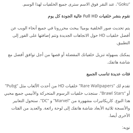
“Goku”، عند النقر فوق الاسم سترى جميع الخلفيات لهذا الوسم.
نقوم بنشر خلفيات Full HD عالية الجودة كل يوم
يتم تحديث صور الخلفية يوميا! يبحث محررونا في جميع أنحاء الويب عن
أفضل خلفيات HD حول الاتجاهات الجديدة وتتم إضافتها على الفور إلى
التطبيق.
يمكنك بسهولة تنزيل خلفياتك المفضلة أو قصها من أجل توافق أفضل مع
شاشة هاتفك.
فئات عديدة تناسب الجميع
تقدم لك “Rare Wallpapers” خلفيات HD من أحدث الألعاب مثل “Pubg”
أو “Brawl Stars”. ستجذب خلفيات الرسوم المتحركة والأنيمي جميع محبي
هذا النوع. كاريكاتيرات مشهورة من “Marvel” و “DC”. ستحول التعابير
والأنسجة ثلاثية الأبعاد شاشة هاتفك إلى لوحة رائعة. والعديد من الفئات
الأخرى أيضا.
نويه: