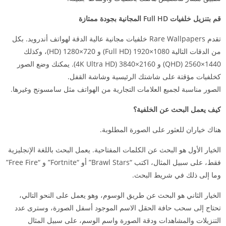
قم بتنزيل خلفيات Full HD المجانية بجودة ممتازة
تقدم Rare Wallpapers خلفيات مجانية عالية الدقة لهواتف أندرويد. بكل
من الدقات التالية 1080×1920 (Full HD) و 720×1280 (HD)، وكذلك
1440×2560 (QHD) و 2160×3840 (4K Ultra HD). يمكنك وضع الصور
كخلفيات مؤقتة على شاشتك الرئيسية وشاشة القفل.
الصور مناسبة لجميع العلامات التجارية من الهواتف مثل سامسونج وغيرها.
كيف يعمل البحث عن الخلفية؟
هناك خياران للعثور على الصورة المطلوبة.
الخيار الأول هو البحث عن الكلمات المفتاحية. يعمل البحث باللغة الإنجليزية
فقط، على سبيل المثال، اكتب “Brawl Stars” أو “Fortnite” و “Free Fire”
وما إلى ذلك في شريط البحث.
الخيار الثاني هو البحث عن طريق الوسوم، وهو يعمل على النحو التالي،
تحتاج إلى سحب حافة الحقل الاسم الموجود أسفل الصورة، وسترى عدد
التنزيلات والمشاهدات ودقة الصورة واسم الوسم، على سبيل المثال