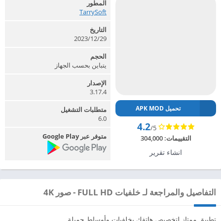
المطور
TarrySoft‏
التاريخ
2023/12/29
الحجم
يتباين بحسب الجهاز
الإصدار
3.17.4
تحميل APK MOD
متطلبات التشغيل
6.0
4.2
/5
متوفر عبر Google Play
التقييمات:
304,000
انشاء تقرير
التفاصيل والمراجعة لـ خلفيات FULL HD - صور 4K
تطبيق ممتاز لتخصيص هاتفك بخلفيات وأوساط جميلة.