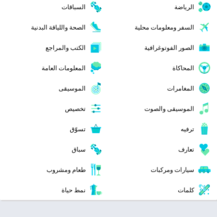
الرياضة
السباقات
السفر ومعلومات محلية
الصحة واللياقة البدنية
الصور الفوتوغرافية
الكتب والمراجع
المحاكاة
المعلومات العامة
المغامرات
الموسيقى
الموسيقى والصوت
تخصيص
ترفيه
تسوّق
تعارف
سباق
سيارات ومركبات
طعام ومشروب
كلمات
نمط حياة