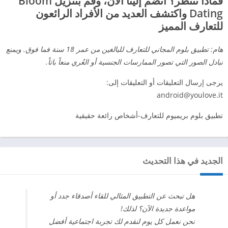
فماذا تنتظر؟ انضم إلينا الآن، وقم بتنزيل Bloom
Dating واكتشف العديد من الأفراد الرائعون
للتعارف المميز
هام: تطبيق بلوم المجاني للتعارف للبالغين من عمر 18 سنة فما فوق. ويمنع
تبادل الصور التي تصور الممارسات الجنسية أو العُري منعاً باتاً.
يرجى إرسال التعليقات أو التعليقات إلى:
android@youlove.it
تطبيق بلوم بريميوم للتعارف-أشخاص رائعة حقيقية
الجديد في هذا التحديث
هل تبحث عن التطبيق المثالي للقاء أصدقاء جدد أو
مواعدة جديدة الآن؟ لذلك!
نحن نعمل كل يوم لنقدم لك تجربة اجتماعية أفضل