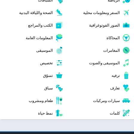
السفر ومعلومات محلية
الصحة واللياقة البدنية
الصور الفوتوغرافية
الكتب والمراجع
المحاكاة
المعلومات العامة
المغامرات
الموسيقى
الموسيقى والصوت
تخصيص
ترفيه
تسوّق
تعارف
سباق
سيارات ومركبات
طعام ومشروب
كلمات
نمط حياة