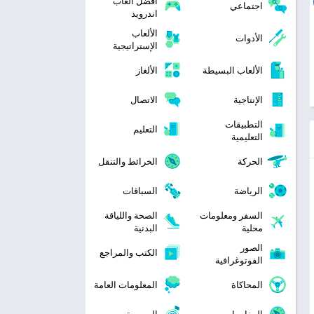
افضل العاب
اجتماعي
اندرويد
الألعاب
الأدوات
الإستراتيجية
الألعاب البسيطة
الألغاز
الإنتاجية
الاتصال
التطبيقات
التعليم
التعليمية
الحركة
الخرائط والتنقل
الرياضة
السباقات
السفر ومعلومات
الصحة واللياقة
محلية
البدنية
الصور
الكتب والمراجع
الفوتوغرافية
المحاكاة
المعلومات العامة