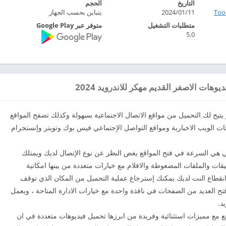
التاريخ
الحجم
To‏
2024/01/11
يتباين بحسب الجهاز
متطلبات التشغيل
متوفر عبر Google Play
5.0
هات الاصفر القديم مهكر للاندرويد 2024
 يتيح لك التحميل من مواقع الاتصال الاجنماعية بسهولة وكذلك تصفح المواقع
 الويب الاخبارية ومواقع التواصل الإجتماعي فيس بوك وتويتر وإنستجرام
لي هي السرعة في فتح المواقع بغض النظر عن نوع الإتصال لديك ويمتلك
يقات والملفات المضغوطة والافلام مع خيارات متعددة من بينها امكانية
نقطاع النت لديك يمكنك إسترجاع عملية التحميل من المكان الذي توقف
فتح العديد من الصفحات في نافذة واحدة مع خيارات الادارة المتاحة ، ويعمل
د.
ع مع مميزات استثنائية وفريدة من ابرزها تحميل فيديوهات متعددة في ان