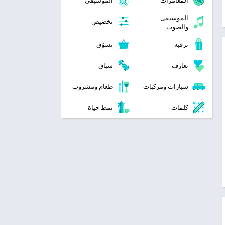
المغامرات
الموسيقى
الموسيقى
تخصيص
والصوت
ترفيه
تسوّق
تعارف
سباق
سيارات ومركبات
طعام ومشروب
كلمات
نمط حياة