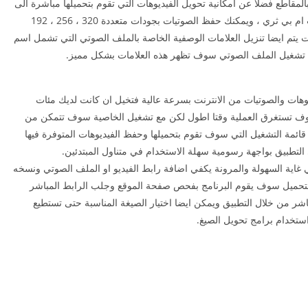
لمقاطع فضلا عن امكانية تحويل الفيديوهات التي تقوم بتحميلها مباشرة الى
صيغ ترغب بها او حفظ الفيديوهات على شكل صوتيات ام بي ثري ، ويمكنك حفظ الصوتيات بجودات متعددة 320 ، 256 ، 192
ت يتم ايضا تنزيل العلامات الوصفية الخاصة بالملف الصوتي التي تشمل اسم
عند تشغيل الملف الصوتي سوف تظهر هذه العلامات بشكل مميز.
هات والصوتيات من الانترنت بسرعة عالية فتخيل ان كانت لديك مئات
سوف تستغرق العملية وقتا اطول لكن مع تشغيل الخاصية سوف تتمكن من
ائمة التشغيل التي سوف تقوم بتحميلها وحفظ الفيديوهات المتوفرة فيها
تطبيق بواجهة رسومية سهلة الاستخدام في متناول المبتدئين.
 غاية السهولة والمرونة يكفي اضافة رابط الفيديو او الملف الصوتي ونسخه
التحميل سوف يقوم البرنامج بفحص صفحة الموقع وجلب الرابط المباشر
اشر من خلال التطبيق ويمكن ايضا اختيار الصيغة المناسبة حتى تستطيع
ستخدام برامج تحويل الصيغ.