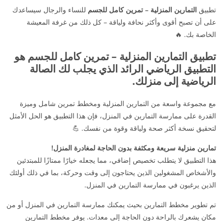
تطبيق
التمارين المنزلية – تمرين كامل للجسم
للنساء والرجال سيساعدك
على أن تصبح أقوى وأكثر نحافة ولياقة – كل ذلك من غرفة المعيشة
الخاصة بك. 🔥
تطبيق التمارين المنزلية – تمرين كامل للجسم هو
التطبيق الرياضي الرائد الذي يجلب لك الصالة
الرياضية إلى منزلك.
مع مجموعة واسعة من التمارين المنزلية ومخطط تمرين شامل وميزة
القدرة على ممارسة التمارين في المنزل، فإن هذا التطبيق هو الحل الأمثل
لتحقيق نسخة أكثر صحة ولياقة وقوة من نفسك. 💪
تمارين منزلية سريعة ومكثفة بدون الحاجة لمغادرة المنزل!
هذا التطبيق لا يتطلب تخصيص إضافي، مما يجعله خيارًا ممتازًا للمبتدئين
والأشخاص المشغولين الذين يحتاجون إلى وقت وحركة، بما في ذلك أولئك
الذين يرغبون في ممارسة التمارين في المنزل.
تم تطوير مخطط التمارين بحيث يمكنك ممارسة التمارين في المنزل أو من
مكان يشعرك بالراحة دون الحاجة إلى معدات. يوفر مخطط التمارين