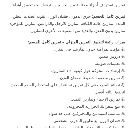
تمارين تستهدف أجزاء مختلفة من الجسم وستدفعك نحو تحقيق أهدافك.
تمرين كامل للجسم:
حرق الدهون، فقدان الوزن، تقوية عضلات البطن،
التمدد، تمارين عالية الكثافة، تمارين للأرجل والذراعين، تمارين للمؤخرة،
تمارين بدون القفز، والعديد من التصنيفات الأخرى للتمارين.
ميزات رائعة لتطبيق التمرين المنزلي – تمرين كامل للجسم:
💪 مؤقت لمراقبة جدول تمارينك في المنزل.
💪 دروس فيديو.
💪 تعليمات صوتية.
💪 إرشادات متحركة حول كيفية أداء التمارين.
💪 تمارين مصممة خصيصًا لفقدان الوزن.
💪 نصائح المدرب في كل تمرين تساعدك على استخدام الوضع الصحيح
لتحقيق نتائج أفضل.
💪 تمارين الاحماء وتمارين التمدد.
💪 تتبع سعراتك الحرارية المحروقة.
💪 مناسب للمبتدئين والمحترفين على حد سواء.
💪 فقدان الوزن مع تطبيق المدرب الشخصي.
💪 مشاركة مع الأصدقاء والعائلة باستخدام التطبيق ووسائل التواصل