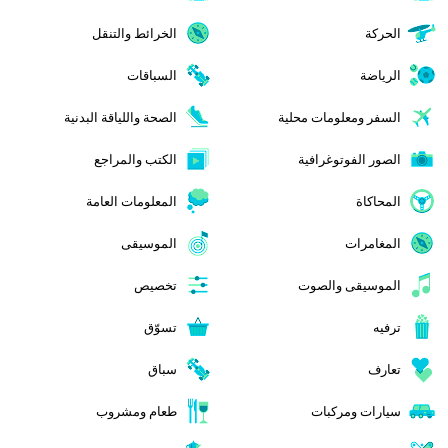
الحركة
الخرائط والتنقل
الرياضة
السباقات
السفر ومعلومات محلية
الصحة واللياقة البدنية
الصور الفوتوغرافية
الكتب والمراجع
المحاكاة
المعلومات العامة
المغامرات
الموسيقى
الموسيقى والصوت
تخصيص
ترفيه
تسوّق
تعارف
سباق
سيارات ومركبات
طعام ومشروب