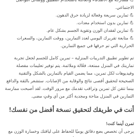
الاجتماعي.
💪 تمارين سريعة وفعالة لزيادة حرق الدهون.
💪 تمارين بدون استخدام معدات.
💪 تمارين لفقدان الوزن وتقوية الجسم بشكل عام.
💪 متابعة تقريرك اليومي لعدد التمارين، ووقت التمارين، والسعرات
الحرارية التي تم حرقها في جميع التمارين.
تم تطوير تطبيق التدريبات المنزلية – تمرين كامل للجسم لجعل تجربة
تمارينك في المنزل ممتعة، فعّالة وملائمة. يتم توفير تعليمات مفصلة
وفيديوهات لكل تمرين، مما يضمن القيام بالتمارين بالشكل والتقنية
الصحيحة لتحقيق أقصى نتائج والوقاية من الإصابات. ستشعر بالثقة والدافع
بينما تتقن كل تمرين وتراقب تقدمك مع مرور الوقت. لقد أصبحت ممارسة
التمارين في المنزل متاحة ومجدية أكثر من أي وقتٍ مضى.
أنت في طريقك لتحقيق نسخة أفضل من نفسك!
تمرن أينما كنت!
يرجى أن تخصص بضع دقائق يوميًا للحفاظ على لياقتك وخسارة الوزن مع