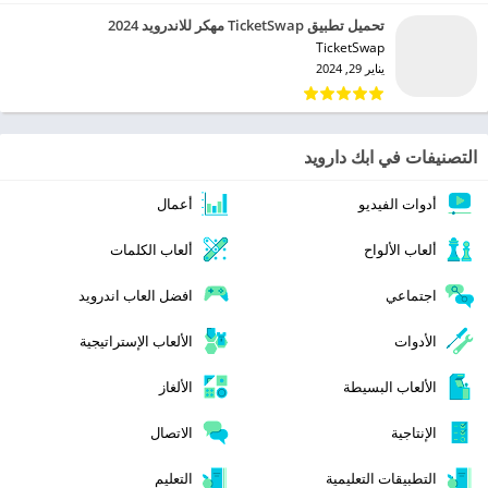
تحميل تطبيق TicketSwap مهكر للاندرويد 2024
TicketSwap‏
يناير 29, 2024
التصنيفات في ابك دارويد
أدوات الفيديو
أعمال
ألعاب الألواح
ألعاب الكلمات
اجتماعي
افضل العاب اندرويد
الأدوات
الألعاب الإستراتيجية
الألعاب البسيطة
الألغاز
الإنتاجية
الاتصال
التطبيقات التعليمية
التعليم