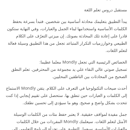
مستقبل دروس تعلم اللغة
يبدأ التطبيق بتعليمك محادثة أساسية بين شخصين. فتبدأ بسرعة بحفظ
الكلمات الأساسية واستخدامها لبناء الجمل والعبارات، وفي النهاية ستكون
قادرا على إعادة تلك المحادثة بصوتك. إن ميزتي التعرّف على الكلام
الطبيعي وخوارزميات التكرار المتباعد تجعل من هذا التطبيق وسيلة فعالة
لتعلم اللغات.
الخصائص الرئيسية التي تجعل Mondly معلما عظيما:
تسجيل صوتي عالي النقاء علي يد مجموعة من المحترفين. تعلم النطق
الصحيح من المحادثات بين الناطقين المحليين.
أحدث صيحات التكنولوجيا في التعرف على الكلام. يتقن Mondly الاستماع
إلى الكلمات و العبارات حين تنطق بها. ستحصل على تقييم إيجابي إذا كنت
تتحدث بشكل واضح و صحيح. وهو ما سيؤدي إلى تحسين نطقك.
جمل مفيدة لمواقف حقيقية. لا يعتبر حفظ مئات من الكلمات الوسيلة
الأمثل لتعلم اللغات. سيعلمك Mondly المفردات من خلال الكلمات
والعبارات الأساسية. سيعمل التطبيق على تجزأة البرنامج التعليمي إلى