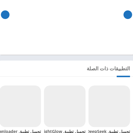
التطبيقات ذات الصلة
تحميل تطبيق DeepSeek مهكر للاندرويد 2025
تحميل تطبيق BrightGlow مهكر للاندرويد 2024
تحميل تطبيق mp4 video downloader مهكر للاندرويد 2024