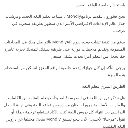
باستخدام خاصية الواقع المعزز
نحن فخورون بتقديم برنامجMondly ، مساعد تعليم اللغة الجديد ومرشدك
خلال عالم الإبداعات الافتراضي الآسر الذي سظهر بطريقة سحرية في
غرفتك.
بدعم من تقنية تشات بوت، يقوم MondlyAR بالتواصل معك في المحادثات
المنطوقة وتقديم ملاحظات فورية على طريقة نطقك. لتمنحك تجربة غامرة
حقا تجعل من التعلم أمرا يحدث بشكل طبيعي.
يرجى التأكد إن كان جهازك يدعم خاصية الواقع المعزز لتتمكن من استخدام
هذه الميزة.
الطريق السري لتعلم اللغة
هل تتذكر دروس اللغة في المدرسة؟ لقد بدأت بتعلم المئات من الكلمات
والعبارات الأساسية مرورا بأطنان من دروس قواعد اللغة وفي نهاية الفصل
الدراسي بعد انتهاء كل دروس اللغة كنت بالكاد تستطيع ترجمة جملة أو
تقول “مرحبا!” لأجنبي. الآن، ينحو تطبيق Mondly منحىً مختلفا عن دروس
اللغة التقليدية.