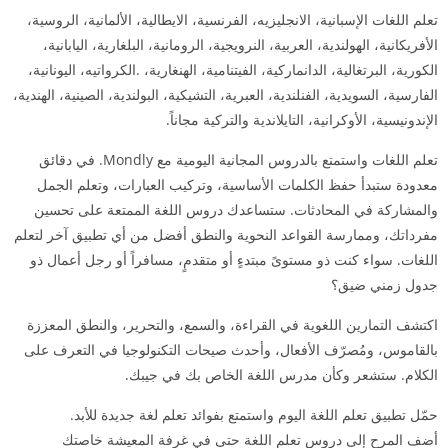
تعلم اللغات الإسبانية، الانجليزيه، الفرنسية، الايطالية، الألمانية، الروسية،
الأفريكانية، الهولندية، العربية، النرويجية، الرومانية، البلغارية، اليابانية،
الكورية، البرتغالية، الدانماركية، الفيتنامية، الهنغارية، .الكرواتيه، اليونانية،
الفارسية، السويدية، الفنلندية، العبرية، التشيكية، البولندية، الصينية، الهندية،
الإندونيسية، الأوكرانية، التايلاندية والتركية مجاناً.
تعلم اللغات واستمتع بالدروس المجانية اليومية مع Mondly. في دقائق
معدودة ستبدأ حفظ الكلمات الأساسية، وتركيب العبارات، وتعلم الجمل
والمشاركة في المحادثات. ستساعدك دروس اللغة الممتعة على تحسين
مفرداتك، وممارسة القواعد النحوية والنطق أفضل من أي تطبيق آخر لتعلم
اللغات. سواء كنت ذو مستوىً مبتدءٍ أو متقدمٍ، مسافراً أو رجل أعمال ذو
جدول زمني ضيق؟
اكتشف التمارين اللغوية في القراءة، والسمع، والتحرير، والنطق المعززة
بالقاموس، ومُصرّف الأفعال، وأحدث صيحات التكنولوجيا في التعرف على
الكلام. ستشعر وكأن مدرس اللغة الخاص بك في جيبك.
حمّل تطبيق تعلم اللغة اليوم واستمتع بفوائد تعلم لغة جديدة للأبد.
أضف المرح إلى دروس تعلم اللغة حتى في غرفة المعيشة خاصتك