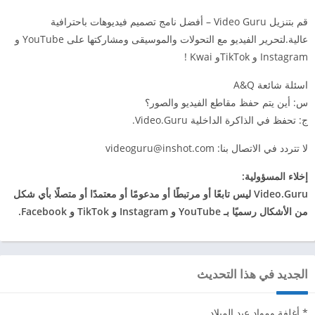
قم بتنزيل Video Guru – أفضل نامج تصميم فيديوهات باحترافية
عالية.لتحرير الفيديو مع التحولات والموسيقى ومشاركتها على YouTube و
Instagram و TikTokو Kwai !
اسئلة شائعة A&Q
س: أين يتم حفظ مقاطع الفيديو والصور؟
ج: تحفظ في الذاكرة الداخلية Video.Guru.
لا تتردد في الاتصال بنا:
videoguru@inshot.com
إخلاء المسؤولية:
Video.Guru ليس تابعًا أو مرتبطًا أو مدعومًا أو معتمدًا أو متصلًا بأي شكل
من الأشكال رسميًا بـ YouTube و Instagram و TikTok و Facebook.
الجديد في هذا التحديث
* أغلفة ومواد عيد الميلاد.