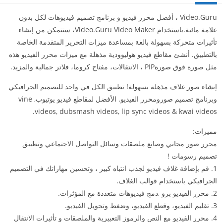
Video.Guru ، أفضل محرر فيديو و برنامج تصميم فيديوهات لكل بدون
علامة مائية.باستخدام Video.Guru Video Maker، ستتمكن من إنشاء
تأثيرات متحركة بسهولة بالغة بمساعدة ميزات التحرير المتقدمة الخاصة
بالتطبيق. أنشئ مقاطع فيديو هوليوودية مذهلة مع ميزات محرر الفيديو هذه
مثل صورة فوق صورةPIP ، الانتقالات، مفتاح كروما، فلاتر جمالية والمزيد.
إنشاء صور غلاف مذهلة بسهولة! تطبيق الكل في واحد للتصميم الجرافيكي
وبرنامج تصميم صورومحرر الفيديو. الأفضل لمقاطع فيديو يوتيوب, vine
videos, dubsmash videos, lip sync videos & kwai videos.
مميزات:
محرر صور مجاني وصانع ملصقات وسائل التواصل الاجتماعي وتطبيق
تصميم رسومات !
1. قم بإضافة غلاف فيديو لجذب انتباه كبير ، وتحسين مهاراتك في التصميم
الجرافيكي باستخدام قوالب الغلاف.
2. محرر الفيديو برو ,دمج فيديوهات متعددة مع المؤثرات.
3. تقليم الفيديو، وقطع الفيديو، وضغط وتحويل الفيديو.
4. محرر الفيديو مع النص والرموز التعبيرية والملصقات و تأثيرات الانتقال