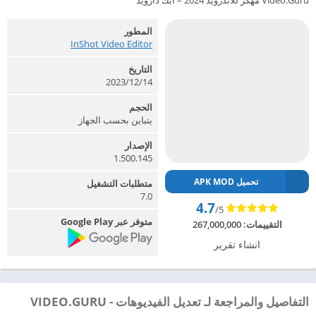
Video.Guru مهكر للاندرويد 2024 – ابك دارويد
المطور
InShot Video Editor‏
التاريخ
2023/12/14
الحجم
يتباين بحسب الجهاز
الإصدار
1.500.145
تحميل APK MOD
متطلبات التشغيل
7.0
4.7
/5
متوفر عبر Google Play
التقييمات:
267,000,000
انشاء تقرير
التفاصيل والمراجعة لـ تعديل الفيديوهات - VIDEO.GURU