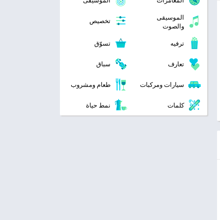
المغامرات
الموسيقى
الموسيقى
تخصيص
والصوت
ترفيه
تسوّق
تعارف
سباق
سيارات ومركبات
طعام ومشروب
كلمات
نمط حياة