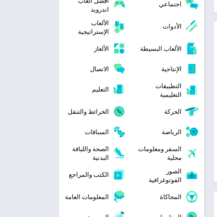
افضل العاب
اجتماعي
اندرويد
الألعاب
الأدوات
الإستراتيجية
الألعاب البسيطة
الألغاز
الإنتاجية
الاتصال
التطبيقات
التعليم
التعليمية
الحركة
الخرائط والتنقل
الرياضة
السباقات
السفر ومعلومات
الصحة واللياقة
محلية
البدنية
الصور
الكتب والمراجع
الفوتوغرافية
المحاكاة
المعلومات العامة