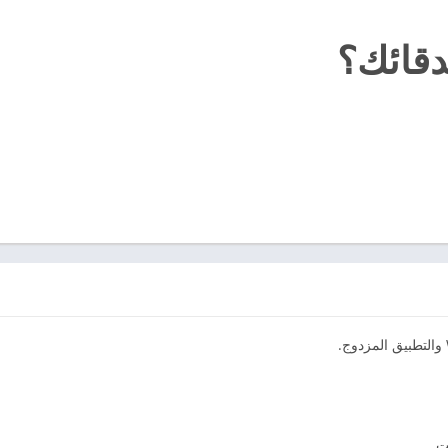
قائك؟
ت.