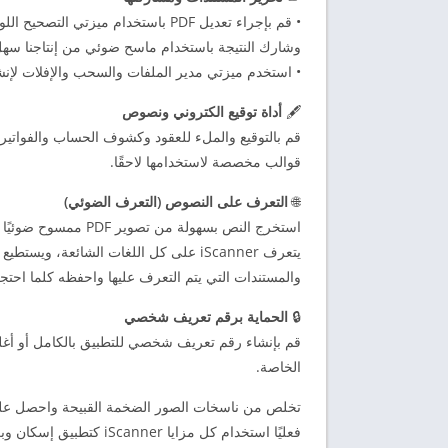
• قم بإجراء تعديل PDF باستخدام ميز
وشارك النتيجة باستخدام ماسح ضوئي من إنتاجنا سهل
• استخدم ميزتي مدير الملفات والسحب والإفلات لإن
🖋️
أداة توقيع الكتروني ونصوص
قم بالتوقيع والملء للعقود وكشوف الحساب والفواتير 
قوالب مخصصة لاستخدامها لاحقًا.
🌐
التعرف على النصوص (التعرف الضوئي)
يتعرف iScanner على كل اللغات الشائعة
والمستندات التي يتم التعرف عليها واحفظه كلما احتج
🔒
الحماية برقم تعريف شخصي
قم بإنشاء رقم تعريف شخصي للتطبيق بالكامل أو أغل
الخاصة.
فعليًا استخدام كل مزايا 