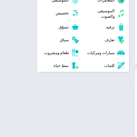
المغامرات
الموسيقى
الموسيقى
تخصيص
والصوت
ترفيه
تسوّق
تعارف
سباق
سيارات ومركبات
طعام ومشروب
كلمات
نمط حياة