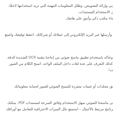
تي التصحيح اللوني وإزالة التشويش، وظلل المعلومات المهمة التي تريد استخدامها لاحقًا،
 الاستخدام للمستندات.
شاء مكتب ذكي وأنيق على هاتفك.
وأرسلها عبر البريد الإلكتروني إلى عملائك أو شركائك. احفظ توقيعك واصنع
استخرج النص بسهولة من تصوير PDF ممسوح ضوئيًا وعدّله باستخدام تطبيق ماسح ضوئي من إنتاجنا بتقنية OCR الشديدة الدقة.
، ويستطيع كذلك التعرف على عدة لغات داخل الملف الواحد. انسخ الكلام من الصور
ت!
ق مجلدات أو عميات منفردة للمسح الضوئي للصور لحماية معلوماتك
تخلص من ناسخات الصور الضخمة القبيحة واحصل على ماسحنا الضوئي سهل الاستخدام وفائق السرعة لمستندات PDF. يمكنك
iScanner كتطبيق إسكان وبرنامج مرتبط بالأعمال – استمتع بكل الميزات الاحترافية للتعامل مع أوراقك