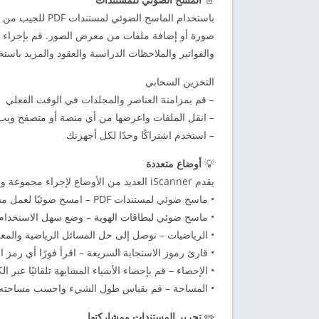
باستخدام الماسح 
صورة أو إضافة ملفات من معرض الصور. قم بإجراء م
والفواتير والملاحظات الدراسية والعقود والمزيد باستخدام برنامج PDF متعدد الوظائف الخاص بنا في
التخزين السحابي
– قم بمزامنة العناصر والمجلدات في الوقت الفعلي
– انقل الملفات واعرضها من أي منصة أو متصفح ويب
– استخدم اشتراكًا وحدًا لكل أجهزتك
💡
أوضاع متعددة
يقدم iScanner العديد من الأوضاع لإجراء مجموعة واسعة من المهام مع عمليات المسح الضوئي للصور.
• ماسح ضوئي لمستندات PDF – امسح ضوئيًا لعمل مستند PDF أو JPEG وضع أي عدد من الصفحات معًا في مستند واحد مريح
• ماسح ضوئي لبطاقات الهوية – وضع سهل الاستخدام 
• الرياضيات – توصل إلى حل المسائل الرياضية والمعا
• قارئ رموز الاستجابة السريعة – اقرأ فورًا أي رمز
• الإحصاء – قم بإحصاء الأشياء المشابهة تلقائيًا عبر الك
• المساحة – قم بقياس طول الشيء واحسب مساحته
✏️
تحرير المستندات ومشاركتها