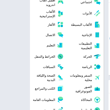
افضل العاب
اجتماعي
اندرويد
الألعاب
الأدوات
الإستراتيجية
الألعاب البسيطة
الألغاز
الإنتاجية
الاتصال
التطبيقات
التعليم
التعليمية
الحركة
الخرائط والتنقل
الرياضة
السباقات
السفر ومعلومات
الصحة واللياقة
محلية
البدنية
الصور
الكتب والمراجع
الفوتوغرافية
المحاكاة
المعلومات العامة