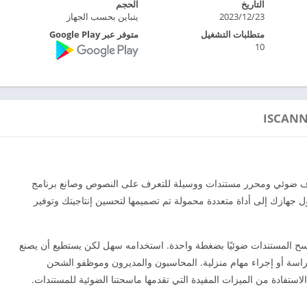
التاريخ
الحجم
2023/12/23
يتباين بحسب الجهاز
متطلبات التشغيل
متوفر عبر Google Play
10
ن ماسح بي دي اف ضوئي ومحرر مستندات ووسيلة للتعرف على النصوص وصانع برنامج
تروني معًا في تطبيق واحد. iScanner سيحول جهازك إلى أداة متعددة محمولة تم تصميمها لتحسين إنتاجيتك وتوفير
مسح المستندات ضوئيًا بضغطة واحدة. استخدامه سهل لكن يستطيع أن يصنع
 دراسة أو إجراء مهام منزلية. المحاسبون والمديرون وموظفو الشحن
ستفادة من الميزات المفيدة التي تقدمها ماسحتنا الضوئية للمستندات.