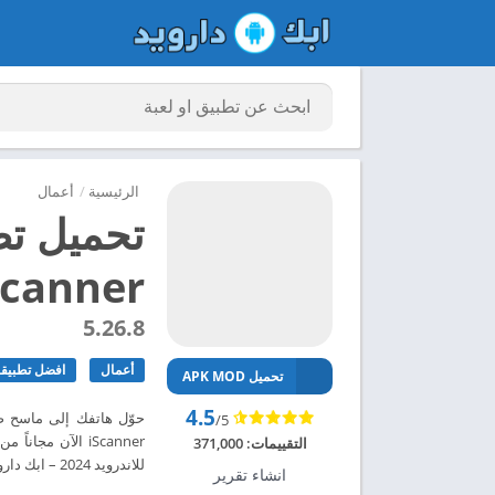
الرئيسية
/
أعمال
تحميل تط
iScanner مهكر للاندرويد
5.26.8
أعمال
افضل تطبيقا
تحميل APK MOD
4.5
حوّل هاتفك إلى ماسح ض
/5
التقييمات:
371,000
للاندرويد 2024 – ابك دارويد
انشاء تقرير