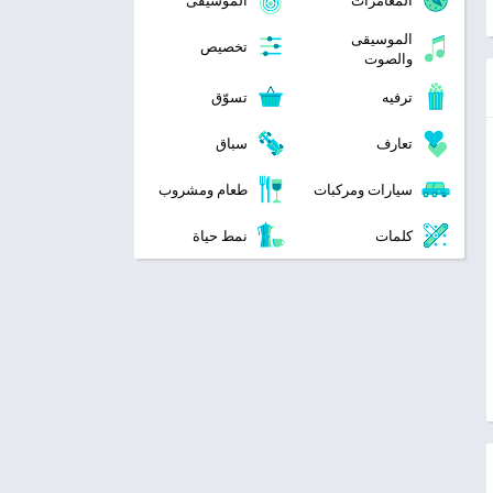
المغامرات
الموسيقى
الموسيقى
تخصيص
والصوت
ترفيه
تسوّق
تعارف
سباق
سيارات ومركبات
طعام ومشروب
كلمات
نمط حياة