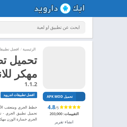
الرئيسية
/
افضل تطبيقات
تحميل تط
مهكر للاندر
1.1.2
افضل تطبيقات اندرويد
تحميل APK MOD
4.8
/5
التقييمات:
203,000
الجري خسارة الوزن مهكر للاندرويد 24
انشاء تقرير