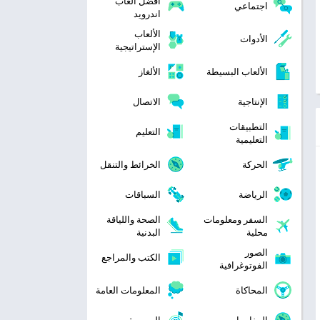
افضل العاب
اجتماعي
اندرويد
الألعاب
الأدوات
الإستراتيجية
الألعاب البسيطة
الألغاز
الإنتاجية
الاتصال
التطبيقات
التعليم
التعليمية
الحركة
الخرائط والتنقل
الرياضة
السباقات
السفر ومعلومات
الصحة واللياقة
محلية
البدنية
الصور
الكتب والمراجع
الفوتوغرافية
المحاكاة
المعلومات العامة