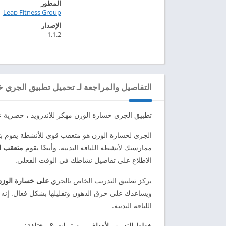
المطور
Leap Fitness Group‏
الإصدار
1.1.2
التفاصيل والمراجعة لـ تحميل تطبيق الجري خسار
تطبيق الجري خسارة الوزن مهكر للاندرويد ، حصرية عبر موقعنا ا
الجري لخسارة الوزن هو متعقب قوي للأنشطة يقوم بتتب
ممارستك لأنشطة اللياقة البدنية. وأيضًا يقوم
متعقب ال
الاطلاع على تفاصيل نشاطك في الوقت الفعلي.
يركز تطبيق التدريب الخاص بالجري
على خسارة الوز
ويساعدك على حرق الدهون وتقليلها بشكل فعال. إنه
اللياقة البدنية.
خطط التدريب لأهداف ومستويات & مختلفة
: