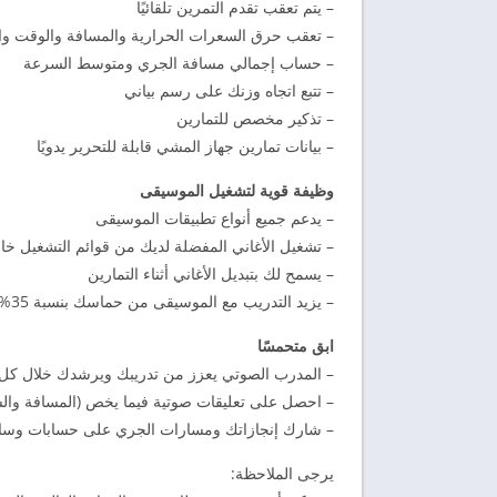
– يتم تعقب تقدم التمرين تلقائيًا
– تعقب حرق السعرات الحرارية والمسافة والوقت و
– حساب إجمالي مسافة الجري ومتوسط ​​السرعة
– تتبع اتجاه وزنك على رسم بياني
– تذكير مخصص للتمارين
– بيانات تمارين جهاز المشي قابلة للتحرير يدويًا
وظيفة قوية لتشغيل الموسيقى
– يدعم جميع أنواع تطبيقات الموسيقى
– تشغيل الأغاني المفضلة لديك من قوائم التشغيل خ
– يسمح لك بتبديل الأغاني أثناء التمارين
– يزيد التدريب مع الموسيقى من حماسك بنسبة 35%
ابق متحمسًا
– المدرب الصوتي يعزز من تدريبك ويرشدك خلال كل
– احصل على تعليقات صوتية فيما يخص (المسافة والسر
– شارك إنجازاتك ومسارات الجري على حسابات وسائ
يرجى الملاحظة: