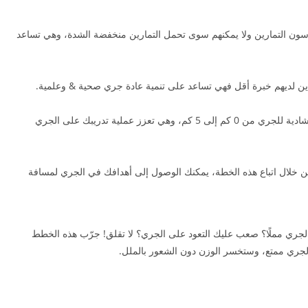
رسون التمارين ولا يمكنهم سوى تحمل التمارين منخفضة الشدة، وهي تساعد
ين لديهم خبرة أقل فهي تساعد على تنمية عادة جري صحية & وعلمية.
خطة جري سهلة على المبتدئين، تزودك بمعلومات إرشادية للجري من 0 كم إلى 5 كم، وهي تعزز عملية تدريبك على الجري
ن خلال اتباع هذه الخطة، يمكنك الوصول إلى أهدافك في الجري لمسافة
 الجري مملًا؟ صعب عليك التعود على الجري؟ لا تقلق! جرّب هذه الخطط
لجري ممتع، وستخسر الوزن دون الشعور بالملل.