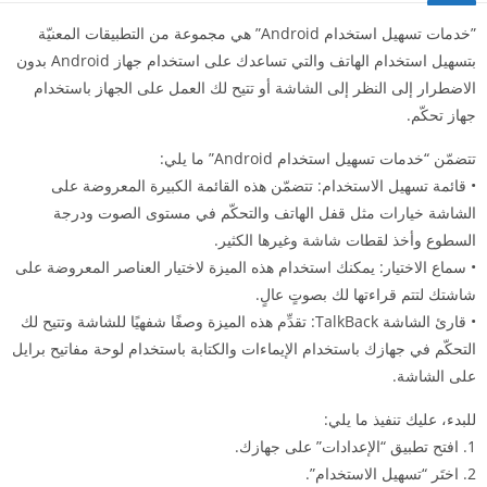
‏”خدمات تسهيل استخدام Android” هي مجموعة من التطبيقات المعنيّة
بتسهيل استخدام الهاتف والتي تساعدك على استخدام جهاز Android بدون
الاضطرار إلى النظر إلى الشاشة أو تتيح لك العمل على الجهاز باستخدام
جهاز تحكّم.
تتضمّن “خدمات تسهيل استخدام Android” ما يلي:
• قائمة تسهيل الاستخدام: تتضمّن هذه القائمة الكبيرة المعروضة على
الشاشة خيارات مثل قفل الهاتف والتحكّم في مستوى الصوت ودرجة
السطوع وأخذ لقطات شاشة وغيرها الكثير.
• سماع الاختيار: يمكنك استخدام هذه الميزة لاختيار العناصر المعروضة على
شاشتك لتتم قراءتها لك بصوتٍ عالٍ.
• قارئ الشاشة TalkBack: تقدِّم هذه الميزة وصفًا شفهيًا للشاشة وتتيح لك
التحكّم في جهازك باستخدام الإيماءات والكتابة باستخدام لوحة مفاتيح برايل
على الشاشة.
للبدء، عليك تنفيذ ما يلي:
1. افتح تطبيق “الإعدادات” على جهازك.
2. اختَر “تسهيل الاستخدام”.