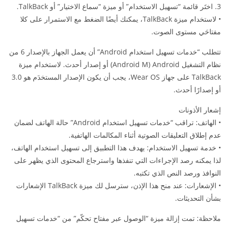
3. اختَر قائمة “تسهيل الاستخدام” أو ميزة “سماع الاختيار” أو TalkBack.‏
• لاستخدام ميزة TalkBack، يمكنك أيضًا الضغط مع الاستمرار على كلا
مفتاحَي مستوى الصوت.
تتطلب “خدمات تسهيل استخدام Android” أن يعمل الجهاز بالإصدار 6 من
نظام التشغيل Android ‏(Android M) أو إصدار أحدث. لاستخدام ميزة
TalkBack على جهاز Wear OS، يجب أن يكون الإصدار المستخدَم هو 3.0
أو إصدارًا أحدث.
إشعار الأذونات
• الهاتف: تراقب “خدمات تسهيل استخدام Android” حالة الهاتف لضمان
عدم إطلاق التعليقات الصوتية أثناء المكالمات الهاتفية.
• خدمة تسهيل الاستخدام: يهدف هذا التطبيق إلى تسهيل استخدام الهاتف،
لذا يمكنه رصد الإجراءات التي تنفذها واسترجاع المحتوى الذي يظهر على
النوافذ ورصد النص الذي تكتبه.
• الإشعارات: عند منح هذا الإذن، سترسل لك ميزة TalkBack الإشعارات
بشأن التحديثات.
ملاحظة: تمت إزالة ميزة “الوصول عبر مفتاح تحكّم” من “خدمات تسهيل