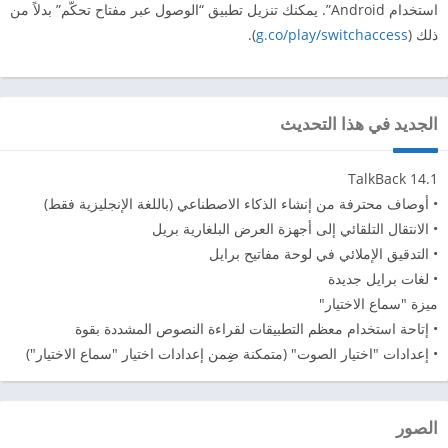
استخدام Android”. يمكنك تنزيل تطبيق “الوصول عبر مفتاح تحكّم” بدلاً من
ذلك (
g.co/play/switchaccess
).
الجديد في هذا التحديث
• أوصاف محترفة من إنشاء الذكاء الاصطناعي (باللغة الإنجليزية فقط)
• الانتقال التلقائي إلى أجهزة العرض البلغارية بريل
• التدقيق الإملائي في لوحة مفاتيح برايل
• لغات برايل جديدة
ميزة "سماع الاختيار"
• إتاحة استخدام معظم التطبيقات لقراءة النصوص المشددة بقوة
• إعدادات "اختيار الصوت" (متمكنة ضِِمن إعدادات اختيار "سماع الاختيار")
الصور